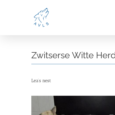
Ga
naar
inhoud
Zwitserse Witte Her
Lea’s nest