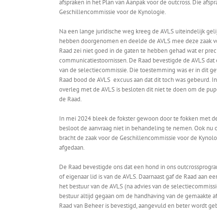
afspraken in het Plan van Aanpak voor de outcross. Die afsp
Geschillencommissie voor de Kynologie.
Na een lange juridische weg kreeg de AVLS uiteindelijk gel
hebben doorgenomen en deelde de AVLS mee deze zaak vo
Raad zei niet goed in de gaten te hebben gehad wat er prec
communicatiestoornissen. De Raad bevestigde de AVLS dat e
van de selectiecommissie. Die toestemming was er in dit 
Raad bood de AVLS excuus aan dat dit toch was gebeurd. I
overleg met de AVLS is besloten dit niet te doen om de pup
de Raad.
In mei 2024 bleek de fokster gewoon door te fokken met de
besloot de aanvraag niet in behandeling te nemen. Ook nu 
bracht de zaak voor de Geschillencommissie voor de Kynologi
afgedaan.
De Raad bevestigde ons dat een hond in ons outcrossprogram
of eigenaar lid is van de AVLS. Daarnaast gaf de Raad aan 
het bestuur van de AVLS (na advies van de selectiecommissie
bestuur altijd gegaan om de handhaving van de gemaakte afsp
Raad van Beheer is bevestigd, aangevuld en beter wordt ge