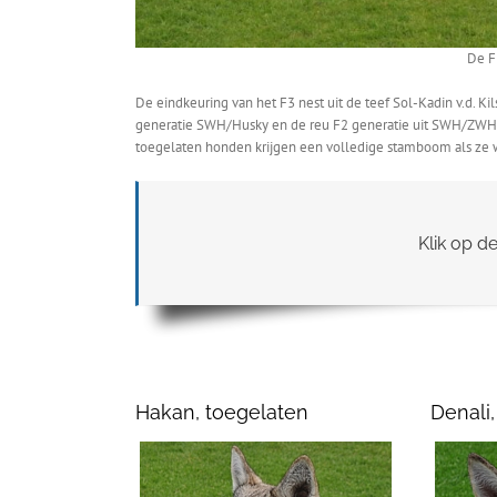
De F
De eindkeuring van het F3 nest uit de teef Sol-Kadin v.d. K
generatie SWH/Husky en de reu F2 generatie uit SWH/ZWH. 
toegelaten honden krijgen een volledige stamboom als ze
Klik op d
Hakan, toegelaten
Denali