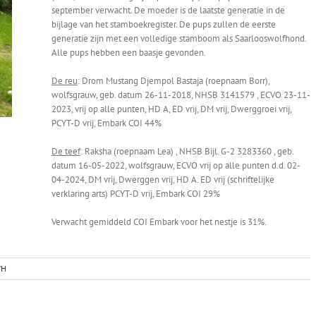
september verwacht. De moeder is de laatste generatie in de
bijlage van het stamboekregister. De pups zullen de eerste
generatie zijn met een volledige stamboom als Saarlooswolfhond.
Alle pups hebben een baasje gevonden.
De reu
: Drom Mustang Djempol Bastaja (roepnaam Borr),
wolfsgrauw, geb. datum 26-11-2018, NHSB 3141579 , ECVO 23-11-
2023, vrij op alle punten, HD A, ED vrij, DM vrij, Dwerggroei vrij,
PCYT-D vrij, Embark COI 44%
De teef
: Raksha (roepnaam Lea) ,
NHSB Bijl. G-2 3283360 , geb.
datum 16-05-2022, wolfsgrauw, ECVO vrij op alle punten d.d. 02-
04-2024, DM vrij, Dwerggen vrij, HD A. ED vrij (schriftelijke
verklaring arts) PCYT-D vrij, Embark COI 29%
Verwacht gemiddeld COI Embark voor het nestje is 31%.
WH