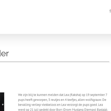
der
We zijn blij te kunnen melden dat Lea (Raksha) op 19 september 7
pups heeft geworpen, 3 reutjes en 4 teefjes, allen wolfsgrauw. De
bevalling verliep vlekkeloos en Lea verzorgt de pups goed. Lea
werd op 21 juli gedekt door Borr (Drom Mustang Djempol Bastaja).