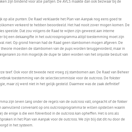
raken zijn bindend voor alle partijen. De AVLS maakte dan ook bezwaar bij de
ijk op alle punten. De Raad verklaarde het Plan van Aanpak nog eens goed te
lkomen verkeerd te hebben beoordeeld. Het had nooit zover mogen komen. De
ies speelde. Dat zou volgens de Raad te wijten zijn geweest aan interne
r bij een dekaangifte in het outcrossprogramma altijd toestemming moet zijn
geval niet. Op grond hiervan had de Raad geen stambomen mogen afgeven. De
n theorie moesten de stambomen van de pups worden teruggevorderd, maar in
eigenaren zo min mogelijk de dupe te laten worden van het onjuiste besluit van
ze teef. Ook voor dit tweede nest vroeg zij stambomen aan. De Raad van Beheer
ontbrak toestemming van de selectiecommissie voor de outcross. De fokster
e, maar zij werd niet in het gelijk gesteld. Daarmee was de zaak definitief
ma zijn leven lang onder de regels van de outcross valt, ongeacht of de fokker
een aanvullend convenant op ons outcrossprogramma te willen opstellen waarin
) de enige is die een fokverbod in de outcross kan opheffen. Het is ons als
raken in het Plan van Aanpak voor de outcross. We zijn blij dat dit nu door de
borgd in het systeem.