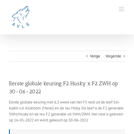
Ga
naar
inhoud
Vorige
Volgende
Eerste globale keuring F2 Husky x F2 ZWH op
30-06-2022
Eerste globale keuring met 6,5 week van het F3 nest uit de teef Sol-
Kadin v.d. Kilstroom (Merel) en de reu Moby. De teef is de F2 generatie
SWH/Husky en de reu F2 generatie uit SWH/ZWH. Het nest is geboren
op 16-05-2022 en werd gekeurd op 30-06-2022.