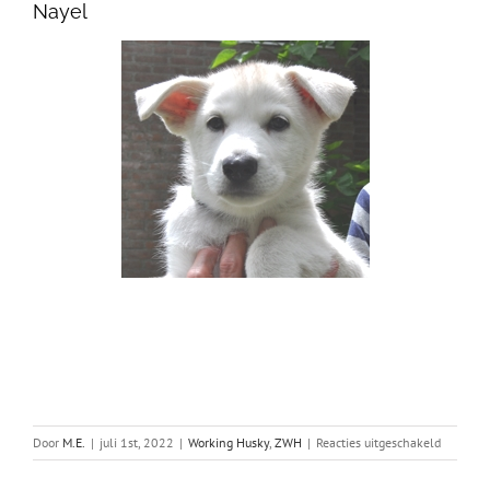
Nayel
voor
Door
M.E.
|
juli 1st, 2022
|
Working Husky
,
ZWH
|
Reacties uitgeschakeld
Eerste
globale