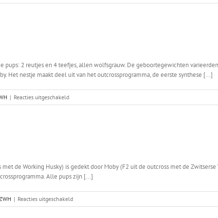
06-
Aurora
2022
x
Chakka
 pups: 2 reutjes en 4 teefjes, allen wolfsgrauw. De geboortegewichten varieerden
by. Het nestje maakt deel uit van het outcrossprogramma, de eerste synthese [...]
voor
WH
|
Reacties uitgeschakeld
Merels
nest
s met de Working Husky) is gedekt door Moby (F2 uit de outcross met de Zwitserse 
crossprogramma. Alle pups zijn [...]
voor
ZWH
|
Reacties uitgeschakeld
Merel
x