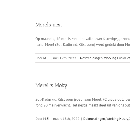
Merels nest
Op maandag 16 mei is Merel bevallen van 6 stevige, gezonde
harte. Merel (Sol-Kadin v.d. Kilstroom) werd gedekt door Mo
Door
M.E.
|
mei 17th, 2022
|
Nestmeldingen
,
Working Husky
,
Z
Merel x Moby
Sol-Kadin v.d. Kilstroom (roepnaam Merel, F2 uit de outcros
rond 20 mei verwacht. Het nestje maakt deel uit van ons out
Door
M.E.
|
maart 18th, 2022
|
Dekmeldingen
,
Working Husky
,