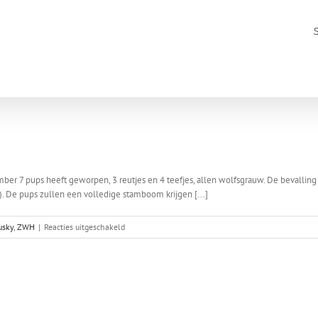
ber 7 pups heeft geworpen, 3 reutjes en 4 teefjes, allen wolfsgrauw. De bevalling
. De pups zullen een volledige stamboom krijgen [...]
voor
usky
,
ZWH
|
Reacties uitgeschakeld
Lea’s
nest