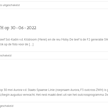
01-
voor
es uitgeschakeld
2023
Auroras
nest
 ZWH op 30-06-2022
 teef Sol-Kadin v.d. Kilstroom (Merel) en de reu Moby. De teef is de F2 generatie
 op de foto voor de [...]
voor
geschakeld
Eerste
globale
keuring
F2
Husky
x
F2
op 30 mei Aurora v.d. Staats-Spaanse Linie (roepnaam Aurora, F3 outcross ZWH) is
ZWH
li/begin augustus verwacht. Het nest maakt deel uit van het outcrossprogramma. De 
op
30-
voor
tgeschakeld