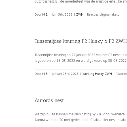
outcrossnest. Bij de moederteef was de ernstige erfelijke a
voor
Door
M.E.
|
juni 5th, 2023
|
ZWH
|
Reacties uitgeschakeld
AVLS
in
het
gelijk
Tussentijdse keuring F2 Husky x F2 ZW
geste
Tussentijdse keuring op 22 januari 2023 van het F3 nest uit
is geboren op 16-05-2022 en werd gekeurd op 30-06-2022. Kl
Door
M.E.
|
januari 23rd, 2023
|
Working Husky
,
ZWH
|
Reactie
Auroras nest
We zijn blij te kunnen melden dat bij Sylvia Schouwenaars-Hi
Aurora werd op 30 mei gedekt door Chakka. Het nest maakt 