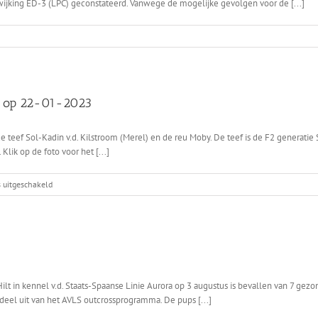
26-
fwijking ED-3 (LPC) geconstateerd. Vanwege de mogelijke gevolgen voor de [...]
05-
2024
H op 22-01-2023
ld
 de teef Sol-Kadin v.d. Kilstroom (Merel) en de reu Moby. De teef is de F2 genera
ik op de foto voor het [...]
voor
s uitgeschakeld
Tussentijdse
keuring
F2
Husky
x
F2
ZWH
lt in kennel v.d. Staats-Spaanse Linie Aurora op 3 augustus is bevallen van 7 gezond
op
deel uit van het AVLS outcrossprogramma. De pups [...]
22-