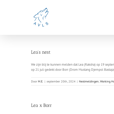
Ga
naar
inhoud
Lea’s nest
We zijn blij te kunnen melden dat Lea (Raksha) op 19 septem
op 21 juli gedekt door Borr (Drom Mustang Djempol Bastaja)
Door
M.E.
|
september 20th, 2024
|
Nestmeldingen
,
Working H
Lea x Borr