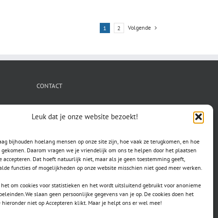
Volgende
1
2
CONTACT
secretaris.avls@gmail.com
Leuk dat je onze website bezoekt!
raag bijhouden hoelang mensen op onze site zijn, hoe vaak ze terugkomen, en hoe
jn gekomen. Daarom vragen we je vriendelijk om ons te helpen door het plaatsen
e accepteren. Dat hoeft natuurlijk niet, maar als je geen toestemming geeft,
lde functies of mogelijkheden op onze website misschien niet goed meer werken.
het om cookies voor statistieken en het wordt uitsluitend gebruikt voor anonieme
doeleinden.We slaan geen persoonlijke gegevens van je op. De cookies doen het
e hieronder niet op Accepteren klikt. Maar je helpt ons er wel mee!