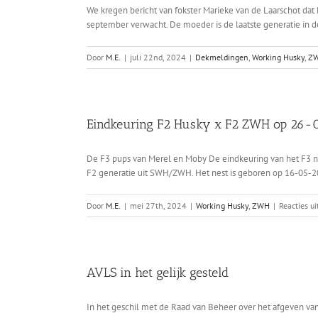
We kregen bericht van fokster Marieke van de Laarschot da
september verwacht. De moeder is de laatste generatie in de 
Door
M.E.
|
juli 22nd, 2024
|
Dekmeldingen
,
Working Husky
,
Z
Eindkeuring F2 Husky x F2 ZWH op 26
De F3 pups van Merel en Moby De eindkeuring van het F3 nes
F2 generatie uit SWH/ZWH. Het nest is geboren op 16-05-2
Door
M.E.
|
mei 27th, 2024
|
Working Husky
,
ZWH
|
Reacties u
AVLS in het gelijk gesteld
In het geschil met de Raad van Beheer over het afgeven va