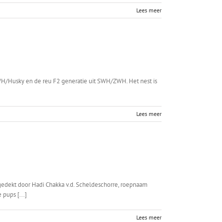
Lees meer
 SWH/Husky en de reu F2 generatie uit SWH/ZWH. Het nest is
Lees meer
 gedekt door Hadi Chakka v.d. Scheldeschorre, roepnaam
pups [...]
Lees meer