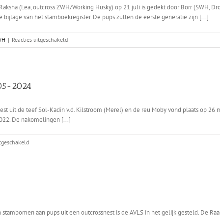
t Raksha (Lea, outcross ZWH/Working Husky) op 21 juli is gedekt door Borr (SWH, 
bijlage van het stamboekregister. De pups zullen de eerste generatie zijn [...]
voor
WH
|
Reacties uitgeschakeld
Lea
x
Borr
-05-2024
t uit de teef Sol-Kadin v.d. Kilstroom (Merel) en de reu Moby vond plaats op 26 
022. De nakomelingen [...]
voor
itgeschakeld
Eindkeuring
F2
Husky
x
F2
ZWH
op
n stambomen aan pups uit een outcrossnest is de AVLS in het gelijk gesteld. De 