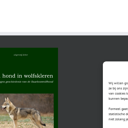
Moby
Wij willen g
ze bij ons zi
van cookies t
kunnen bepaa
Formeel gaat 
statistische 
niet zolang j