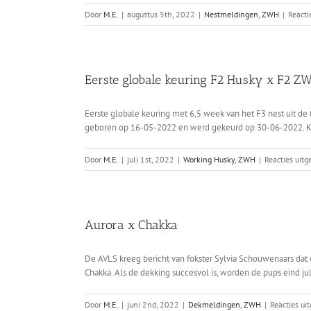
Door
M.E.
|
augustus 5th, 2022
|
Nestmeldingen
,
ZWH
|
Reacti
Eerste globale keuring F2 Husky x F2
Eerste globale keuring met 6,5 week van het F3 nest uit de
geboren op 16-05-2022 en werd gekeurd op 30-06-2022. Klik
Door
M.E.
|
juli 1st, 2022
|
Working Husky
,
ZWH
|
Reacties uit
Aurora x Chakka
De AVLS kreeg bericht van fokster Sylvia Schouwenaars dat 
Chakka. Als de dekking succesvol is, worden de pups eind ju
Door
M.E.
|
juni 2nd, 2022
|
Dekmeldingen
,
ZWH
|
Reacties ui