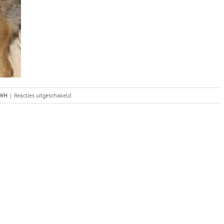
voor
WH
|
Reacties uitgeschakeld
Merels
nest