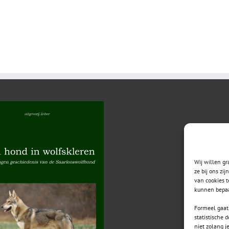
Wij willen g
ze bij ons zi
van cookies t
kunnen bepaa
Formeel gaat 
statistische 
niet zolang j