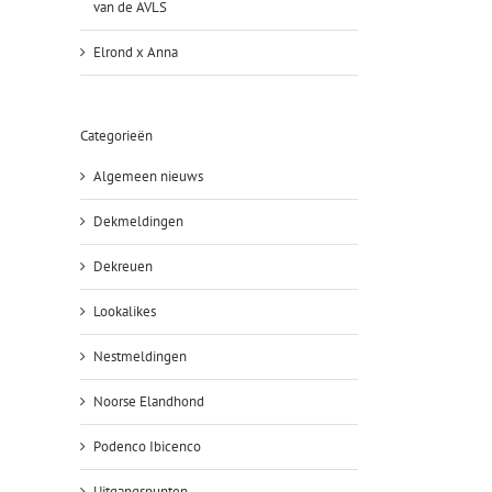
van de AVLS
Elrond x Anna
Categorieën
Algemeen nieuws
Dekmeldingen
Dekreuen
Lookalikes
Nestmeldingen
Noorse Elandhond
Podenco Ibicenco
Uitgangspunten