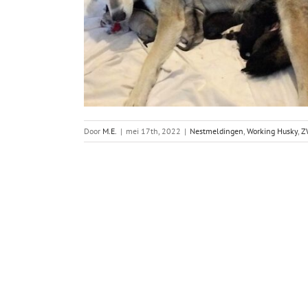
Door
M.E.
|
mei 17th, 2022
|
Nestmeldingen
,
Working Husky
,
Z