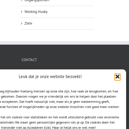
Working Husky
ZWH
CONTACT
secretaris.avls@gmail.com
Leuk dat je onze website bezoekt!
raag bijhouden hoelang mensen op onze site zijn, hoe vaak ze terugkomen, en hoe
jn gekomen. Daarom vragen we je vriendelijk om ons te helpen door het plaatsen
e accepteren. Dat hoeft natuurlijk niet, maar als je geen toestemming geeft,
lde functies of mogelijkheden op onze website misschien niet goed meer werken.
het om cookies voor statistieken en het wordt uitsluitend gebruikt voor anonieme
doeleinden.We slaan geen persoonlijke gegevens van je op. De cookies doen het
e hieronder niet op Accepteren klikt. Maar je helpt ons er wel mee!