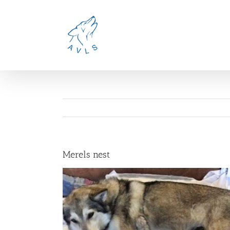
Ga
naar
inhoud
Merels nest