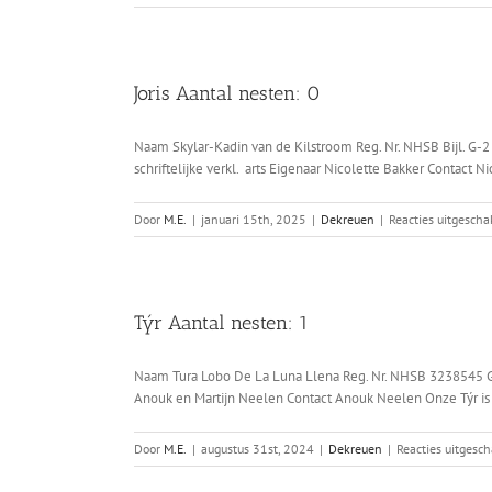
Joris Aantal nesten: 0
Naam Skylar-Kadin van de Kilstroom Reg. Nr. NHSB Bijl. G-
schriftelijke verkl. arts Eigenaar Nicolette Bakker Contact N
Door
M.E.
|
januari 15th, 2025
|
Dekreuen
|
Reacties uitgescha
Týr Aantal nesten: 1
Naam Tura Lobo De La Luna Llena Reg. Nr. NHSB 3238545 G
Anouk en Martijn Neelen Contact Anouk Neelen Onze Týr is een
Door
M.E.
|
augustus 31st, 2024
|
Dekreuen
|
Reacties uitgesc