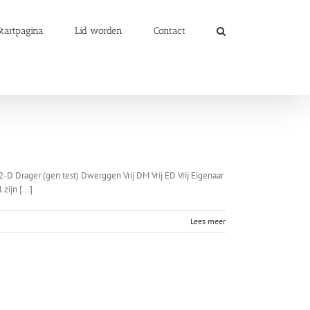
Startpagina
Lid worden
Contact
 Drager (gen test) Dwerggen Vrij DM Vrij ED Vrij Eigenaar
ijn [...]
Lees meer