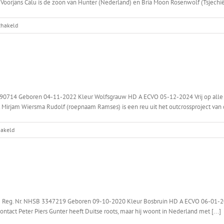
l Voorjans Calu is de zoon van Hunter (Nederland) en Bria Moon Rosenwolf (Tsjechië).
voor
chakeld
Calu
Aantal
nesten:
0
90714 Geboren 04-11-2022 Kleur Wolfsgrauw HD A ECVO 05-12-2024 Vrij op alle p
ct Mirjam Wiersma Rudolf (roepnaam Ramses) is een reu uit het outcrossproject van d
voor
hakeld
Ramses
Aantal
nesten:
0
Reg. Nr. NHSB 3347219 Geboren 09-10-2020 Kleur Bosbruin HD A ECVO 06-01-2025
s Contact Peter Piers Gunter heeft Duitse roots, maar hij woont in Nederland met [...]