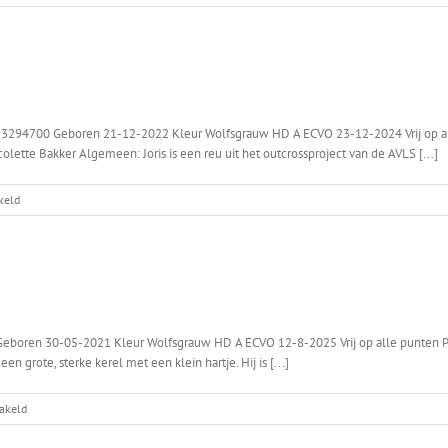
Raaf
Aantal
nesten:
0
2 3294700 Geboren 21-12-2022 Kleur Wolfsgrauw HD A ECVO 23-12-2024 Vrij op all
icolette Bakker Algemeen: Joris is een reu uit het outcrossproject van de AVLS [...]
voor
keld
Joris
Aantal
nesten:
0
eboren 30-05-2021 Kleur Wolfsgrauw HD A ECVO 12-8-2025 Vrij op alle punten PC
 grote, sterke kerel met een klein hartje. Hij is [...]
voor
hakeld
Týr
Aantal