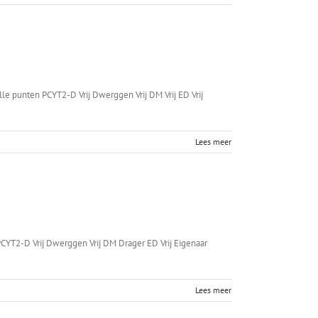
e punten PCYT2-D Vrij Dwerggen Vrij DM Vrij ED Vrij
Lees meer
YT2-D Vrij Dwerggen Vrij DM Drager ED Vrij Eigenaar
Lees meer