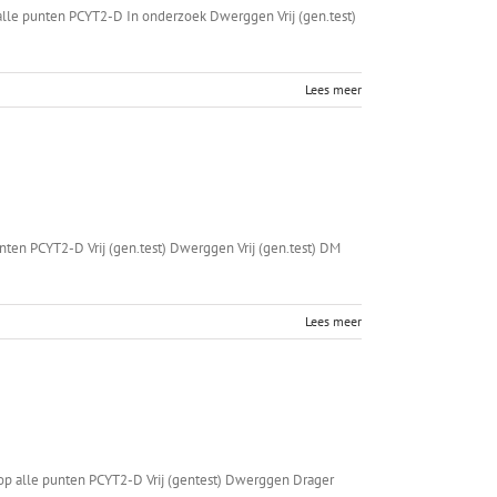
lle punten PCYT2-D In onderzoek Dwerggen Vrij (gen.test)
Lees meer
en PCYT2-D Vrij (gen.test) Dwerggen Vrij (gen.test) DM
Lees meer
p alle punten PCYT2-D Vrij (gentest) Dwerggen Drager