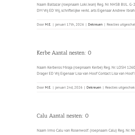
Naam Baltazar (roepnaam Loki Jean) Reg. Nr. NHSB BIJL. G
DM Vrij ED Vrij, schriftelijke verkl. arts Eigenaar Andrew Ibr
Door
M.E.
|
januari 17th, 2026
|
Dekreuen
|
Reacties uitgescha
Kerbe Aantal nesten: 0
Naam Kerberos Miraja (roepnaam Kerbe) Reg. Nr. LOSH 1260
Drager ED Vrij Eigenaar Lisa van Hoof Contact Lisa van Hoof Ke
Door
M.E.
|
januari 2nd, 2026
|
Dekreuen
|
Reacties uitgeschak
Calu Aantal nesten: 0
Naam Irmo Calu van Rosenwolf. (roepnaam Calu) Reg. Nr. 