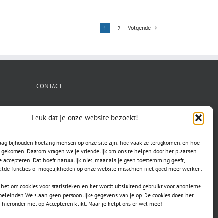
Volgende
1
2
CONTACT
secretaris.avls@gmail.com
Leuk dat je onze website bezoekt!
raag bijhouden hoelang mensen op onze site zijn, hoe vaak ze terugkomen, en hoe
jn gekomen. Daarom vragen we je vriendelijk om ons te helpen door het plaatsen
e accepteren. Dat hoeft natuurlijk niet, maar als je geen toestemming geeft,
lde functies of mogelijkheden op onze website misschien niet goed meer werken.
het om cookies voor statistieken en het wordt uitsluitend gebruikt voor anonieme
doeleinden.We slaan geen persoonlijke gegevens van je op. De cookies doen het
e hieronder niet op Accepteren klikt. Maar je helpt ons er wel mee!