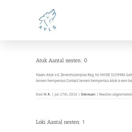
Ga
naar
inhoud
Atuk Aantal nesten: 0
Naam Atuk v.d. Zevenhuizerplas Reg. Nr. NHSB 3159486 Gebo
Jeroen hempenius Contact Jeroen hempenius Atuk is een bosbr
Door
N. R.
|
juli 17th, 2026
|
Dekreuen
|
Reacties uitgeschakel
Loki Aantal nesten: 1