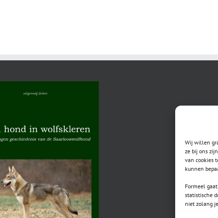
nesten:
1
Wij willen g
ze bij ons zi
van cookies t
kunnen bepaa
Formeel gaat 
statistische 
niet zolang j