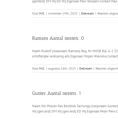
(gentest) DM Vrij ED Vrij Eigenaar Paul Voorjans Contact Pau
Door
M.E.
|
november 19th, 2025
|
Dekreuen
|
Reacties uitges
Ramses Aantal nesten: 0
Naam Rudolf (roepnaam Ramses) Reg. Nr. NHSB Bijl. G-2 32
schriftelijke verklaring arts Eigenaar Mirjam Wiersma Conta
Door
M.E.
|
augustus 16th, 2025
|
Dekreuen
|
Reacties uitgesc
Gunter Aantal nesten: 1
Naam Per Phelan Pax Beothuk Tachunga (roepnaam Gunter) 
Vrij (gen.test) DM Vrij (gen.test) ED Vrij Eigenaar Peter Pier