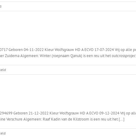
voor
d
Gunter
Aantal
nesten:
1
0717 Geboren 04-11-2022 Kleur Wolfsgrauw HD A ECVO 17-07-2024 Vrij op alle pun
sther Zuidema Algemeen: Winter (roepnaam Qanuk) is een reu uit het outcrossproject 
voor
keld
Qanuk
Aantal
nesten:
0
3294699 Geboren 21-12-2022 Kleur Wolfsgrauw HD A ECVO 09-12-2024 Vrij op alle 
anine Verschure Algemeen: Raaf Kadin van de Kilstroom is een reu uit het [...]
voor
keld