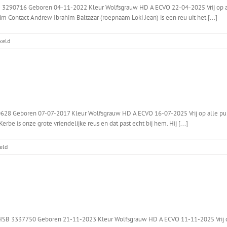
-2 3290716 Geboren 04-11-2022 Kleur Wolfsgrauw HD A ECVO 22-04-2025 Vrij op a
ahim Contact Andrew Ibrahim Baltazar (roepnaam Loki Jean) is een reu uit het [...]
voor
keld
Loki
Aantal
nesten:
1
628 Geboren 07-07-2017 Kleur Wolfsgrauw HD A ECVO 16-07-2025 Vrij op alle punt
rbe is onze grote vriendelijke reus en dat past echt bij hem. Hij [...]
voor
eld
Kerbe
Aantal
nesten:
0
NHSB 3337750 Geboren 21-11-2023 Kleur Wolfsgrauw HD A ECVO 11-11-2025 Vrij o