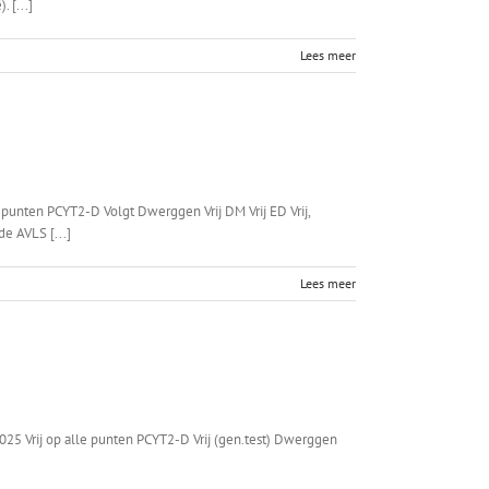
 [...]
Lees meer
unten PCYT2-D Volgt Dwerggen Vrij DM Vrij ED Vrij,
e AVLS [...]
Lees meer
 Vrij op alle punten PCYT2-D Vrij (gen.test) Dwerggen