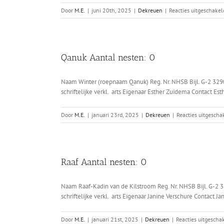
Door
M.E.
|
juni 20th, 2025
|
Dekreuen
|
Reacties uitgeschakel
Qanuk Aantal nesten: 0
Naam Winter (roepnaam Qanuk) Reg. Nr. NHSB Bijl. G-2 329
schriftelijke verkl. arts Eigenaar Esther Zuidema Contact E
Door
M.E.
|
januari 23rd, 2025
|
Dekreuen
|
Reacties uitgescha
Raaf Aantal nesten: 0
Naam Raaf-Kadin van de Kilstroom Reg. Nr. NHSB Bijl. G-2 
schriftelijke verkl. arts Eigenaar Janine Verschure Contact J
Door
M.E.
|
januari 21st, 2025
|
Dekreuen
|
Reacties uitgescha