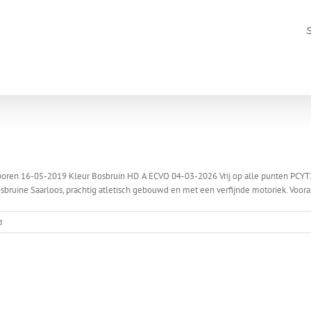
ren 16-05-2019 Kleur Bosbruin HD A ECVO 04-03-2026 Vrij op alle punten PCYT2-D
uine Saarloos, prachtig atletisch gebouwd en met een verfijnde motoriek. Vooral z
voor
d
Atuk
Aantal
nesten:
0