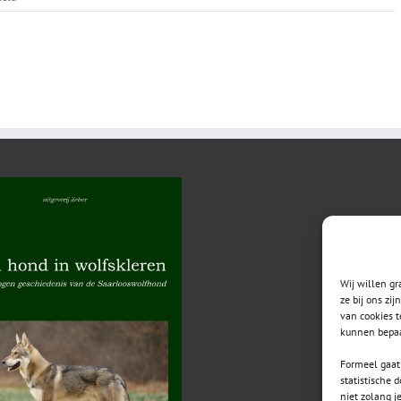
Raaf
Aantal
nesten:
0
Wij willen g
ze bij ons zi
van cookies t
kunnen bepaa
Formeel gaat 
statistische 
niet zolang j