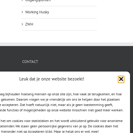
Working Husky
ZWH
CONTACT
secretaris.avls@gmail.com
Leuk dat je onze website bezoekt!
raag bijhouden hoelang mensen op onze site zijn, hoe vaak ze terugkomen, en hoe
jn gekomen. Daarom vragen we je vriendelijk om ons te helpen door het plaatsen
e accepteren. Dat hoeft natuurlijk niet, maar als je geen toestemming geeft,
lde functies of mogelijkheden op onze website misschien niet goed meer werken.
het om cookies voor statistieken en het wordt uitsluitend gebruikt voor anonieme
doeleinden.We slaan geen persoonlijke gegevens van je op. De cookies doen het
e hieronder niet op Accepteren klikt. Maar je helpt ons er wel mee!