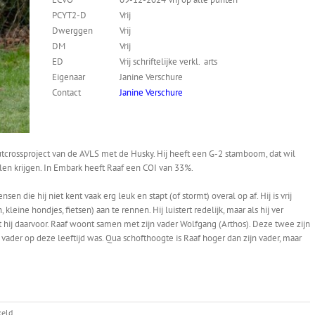
PCYT2-D
Vrij
Dwerggen
Vrij
DM
Vrij
ED
Vrij schriftelijke verkl. arts
Eigenaar
Janine Verschure
Contact
Janine Verschure
utcrossproject van de AVLS met de Husky. Hij heeft een G-2 stamboom, dat wil
en krijgen. In Embark heeft Raaf een COI van 33%.
nsen die hij niet kent vaak erg leuk en stapt (of stormt) overal op af. Hij is vrij
leine hondjes, fietsen) aan te rennen. Hij luistert redelijk, maar als hij ver
st hij daarvoor. Raaf woont samen met zijn vader Wolfgang (Arthos). Deze twee zijn
n vader op deze leeftijd was. Qua schofthoogte is Raaf hoger dan zijn vader, maar
voor
keld