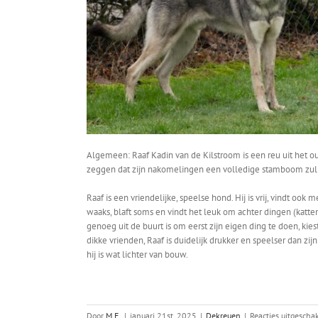
Algemeen: Raaf Kadin van de Kilstroom is een reu uit het o
zeggen dat zijn nakomelingen een volledige stamboom zull
Raaf is een vriendelijke, speelse hond. Hij is vrij, vindt ook me
waaks, blaft soms en vindt het leuk om achter dingen (katten, k
genoeg uit de buurt is om eerst zijn eigen ding te doen, kie
dikke vrienden, Raaf is duidelijk drukker en speelser dan zij
hij is wat lichter van bouw.
Door
M.E.
|
januari 21st, 2025
|
Dekreuen
|
Reacties uitgescha