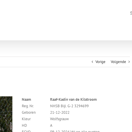
Vorige
Volgende
Naam
Raaf-Kadin van de Kilstroom
Reg. Nr.
NHSB Bijl. G-2 3294699
Geboren
21-12-2022
Kleur
Wolfsgrauw
HD
A
ECVO
09-12-2024 Vrij op alle punten