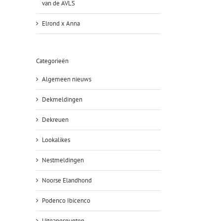
van de AVLS
Elrond x Anna
Categorieën
Algemeen nieuws
Dekmeldingen
Dekreuen
Lookalikes
Nestmeldingen
Noorse Elandhond
Podenco Ibicenco
Uitgangspunten