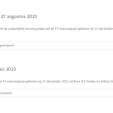
F2
Husky
x
p 27 augustus 2023
F2
ZWH
op
d de tussentijdse keuring plaats van de F3 outcrosspups geboren op 21 december 
26-
05-
2024
voor
tgeschakeld
Tussentijdse
keuring
SWH
x
ari 2023
F2
Husky
op
e F3 outcrosspups geboren op 21 december 2022 uit Blue (F2 Husky) en Arthos (SWH
27
augustus
voor
eschakeld
2023
Nestkeuring
SWH
x
F2