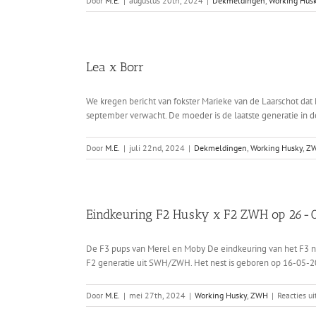
Door
M.E.
|
augustus 20th, 2024
|
Dekmeldingen
,
Working Hus
Lea x Borr
We kregen bericht van fokster Marieke van de Laarschot da
september verwacht. De moeder is de laatste generatie in de 
Door
M.E.
|
juli 22nd, 2024
|
Dekmeldingen
,
Working Husky
,
Z
Eindkeuring F2 Husky x F2 ZWH op 26
De F3 pups van Merel en Moby De eindkeuring van het F3 nes
F2 generatie uit SWH/ZWH. Het nest is geboren op 16-05-2
Door
M.E.
|
mei 27th, 2024
|
Working Husky
,
ZWH
|
Reacties u