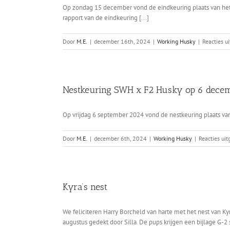
Op zondag 15 december vond de eindkeuring plaats van het 
rapport van de eindkeuring [...]
Door
M.E.
|
december 16th, 2024
|
Working Husky
|
Reacties u
Nestkeuring SWH x F2 Husky op 6 dece
Op vrijdag 6 september 2024 vond de nestkeuring plaats van
Door
M.E.
|
december 6th, 2024
|
Working Husky
|
Reacties ui
Kyra’s nest
We feliciteren Harry Borcheld van harte met het nest van Ky
augustus gedekt door Silla. De pups krijgen een bijlage G-2