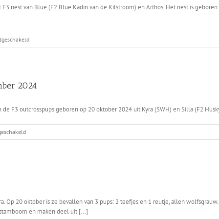
F3 nest van Blue (F2 Blue Kadin van de Kilstroom) en Arthos. Het nest is geboren
voor
itgeschakeld
Eindkeuring
SWH
x
F2
mber 2024
Husky
op
15
 de F3 outcrosspups geboren op 20 oktober 2024 uit Kyra (SWH) en Silla (F2 Husky
december
2024
voor
tgeschakeld
Nestkeuring
SWH
x
F2
Husky
op
6
ra. Op 20 oktober is ze bevallen van 3 pups: 2 teefjes en 1 reutje, allen wolfsgra
december
 stamboom en maken deel uit [...]