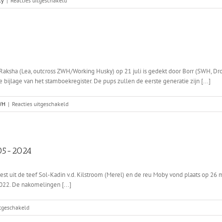
ky
|
Reacties uitgeschakeld
Kyra
x
Silla
t Raksha (Lea, outcross ZWH/Working Husky) op 21 juli is gedekt door Borr (SWH, 
bijlage van het stamboekregister. De pups zullen de eerste generatie zijn [...]
voor
WH
|
Reacties uitgeschakeld
Lea
x
Borr
-05-2024
t uit de teef Sol-Kadin v.d. Kilstroom (Merel) en de reu Moby vond plaats op 26 
022. De nakomelingen [...]
voor
itgeschakeld
Eindkeuring