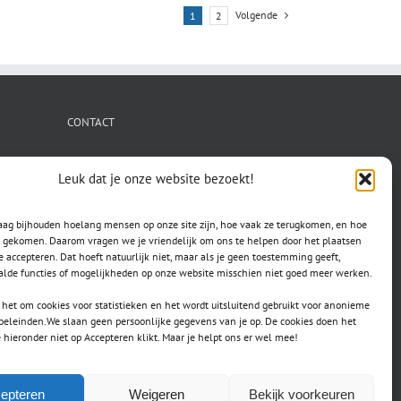
Volgende
1
2
CONTACT
secretaris.avls@gmail.com
Leuk dat je onze website bezoekt!
raag bijhouden hoelang mensen op onze site zijn, hoe vaak ze terugkomen, en hoe
jn gekomen. Daarom vragen we je vriendelijk om ons te helpen door het plaatsen
e accepteren. Dat hoeft natuurlijk niet, maar als je geen toestemming geeft,
lde functies of mogelijkheden op onze website misschien niet goed meer werken.
het om cookies voor statistieken en het wordt uitsluitend gebruikt voor anonieme
doeleinden.We slaan geen persoonlijke gegevens van je op. De cookies doen het
e hieronder niet op Accepteren klikt. Maar je helpt ons er wel mee!
epteren
Weigeren
Bekijk voorkeuren