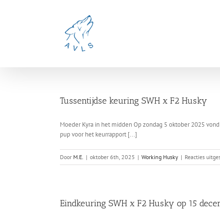
Ga
naar
inhoud
Tussentijdse keuring SWH x F2 Husky
Moeder Kyra in het midden Op zondag 5 oktober 2025 vond de
pup voor het keurrapport [...]
Door
M.E.
|
oktober 6th, 2025
|
Working Husky
|
Reacties uitg
Eindkeuring SWH x F2 Husky op 15 dec