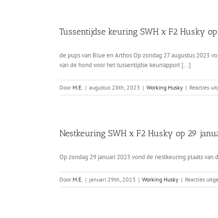
Tussentijdse keuring SWH x F2 Husky o
de pups van Blue en Arthos Op zondag 27 augustus 2023 von
van de hond voor het tussentijdse keurrapport [...]
Door
M.E.
|
augustus 28th, 2023
|
Working Husky
|
Reacties ui
Nestkeuring SWH x F2 Husky op 29 janu
Op zondag 29 januari 2023 vond de nestkeuring plaats van d
Door
M.E.
|
januari 29th, 2023
|
Working Husky
|
Reacties uitg