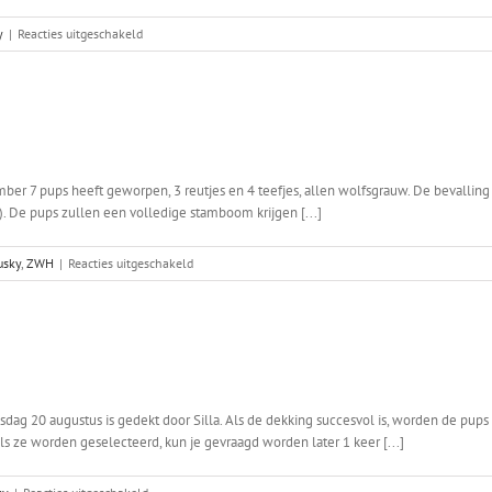
2024
voor
y
|
Reacties uitgeschakeld
Kyra’s
nest
ber 7 pups heeft geworpen, 3 reutjes en 4 teefjes, allen wolfsgrauw. De bevalling
. De pups zullen een volledige stamboom krijgen [...]
voor
usky
,
ZWH
|
Reacties uitgeschakeld
Lea’s
nest
sdag 20 augustus is gedekt door Silla. Als de dekking succesvol is, worden de pups 
 ze worden geselecteerd, kun je gevraagd worden later 1 keer [...]
voor