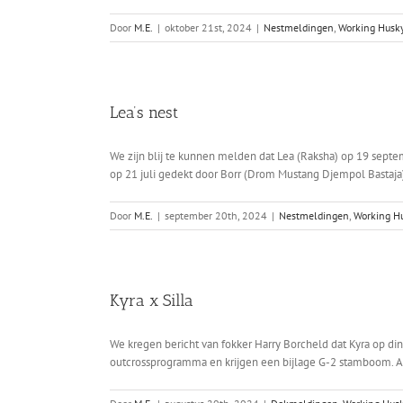
Door
M.E.
|
oktober 21st, 2024
|
Nestmeldingen
,
Working Husk
Lea’s nest
We zijn blij te kunnen melden dat Lea (Raksha) op 19 septem
op 21 juli gedekt door Borr (Drom Mustang Djempol Bastaja)
Door
M.E.
|
september 20th, 2024
|
Nestmeldingen
,
Working H
Kyra x Silla
We kregen bericht van fokker Harry Borcheld dat Kyra op din
outcrossprogramma en krijgen een bijlage G-2 stamboom. Als