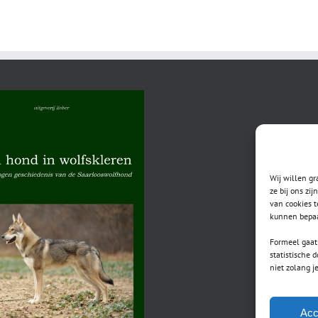
Husky
op
29
januari
2023
Wij willen g
ze bij ons zi
van cookies t
kunnen bepaa
Formeel gaat 
statistische 
niet zolang j
Acc