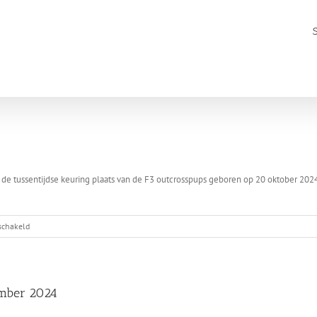
 tussentijdse keuring plaats van de F3 outcrosspups geboren op 20 oktober 2024 u
voor
eschakeld
Tussentijdse
keuring
SWH
x
ember 2024
F2
Husky