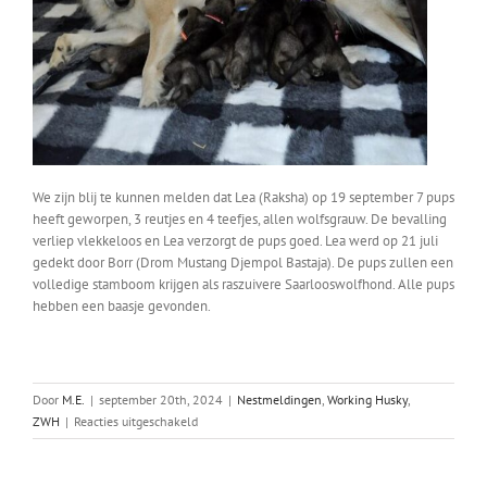
We zijn blij te kunnen melden dat Lea (Raksha) op 19 september 7 pups
heeft geworpen, 3 reutjes en 4 teefjes, allen wolfsgrauw. De bevalling
verliep vlekkeloos en Lea verzorgt de pups goed. Lea werd op 21 juli
gedekt door Borr (Drom Mustang Djempol Bastaja). De pups zullen een
volledige stamboom krijgen als raszuivere Saarlooswolfhond. Alle pups
hebben een baasje gevonden.
Door
M.E.
|
september 20th, 2024
|
Nestmeldingen
,
Working Husky
,
voor
ZWH
|
Reacties uitgeschakeld
Lea’s
nest