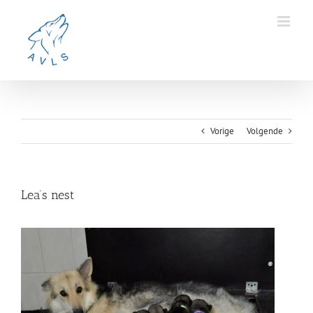
Ga
naar
inhoud
Vorige
Volgende
Lea’s nest