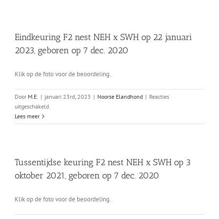
nest
Eindkeuring F2 nest NEH x SWH op 22 januari
2023, geboren op 7 dec. 2020
Klik op de foto voor de beoordeling.
Door
M.E.
|
januari 23rd, 2023
|
Noorse Elandhond
|
Reacties
voor
uitgeschakeld
Eindkeuring
Lees meer
F2
nest
NEH
x
Tussentijdse keuring F2 nest NEH x SWH op 3
SWH
oktober 2021, geboren op 7 dec. 2020
op
22
januari
Klik op de foto voor de beoordeling.
2023,
geboren