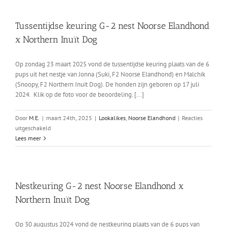
nest
Noorse
Tussentijdse keuring G-2 nest Noorse Elandhond
Elandhond
x Northern Inuït Dog
x
Northern
Inuït
Op zondag 23 maart 2025 vond de tussentijdse keuring plaats van de 6
Dog
pups uit het nestje van Jonna (Suki, F2 Noorse Elandhond) en Malchik
7
(Snoopy, F2 Northern Inuït Dog). De honden zijn geboren op 17 juli
juni
2024. Klik op de foto voor de beoordeling. [...]
2026
Door
M.E.
|
maart 24th, 2025
|
Lookalikes
,
Noorse Elandhond
|
Reacties
voor
uitgeschakeld
Tussentijdse
Lees meer
keuring
G-
2
nest
Nestkeuring G-2 nest Noorse Elandhond x
Noorse
Northern Inuït Dog
Elandhond
x
Northern
Op 30 augustus 2024 vond de nestkeuring plaats van de 6 pups van