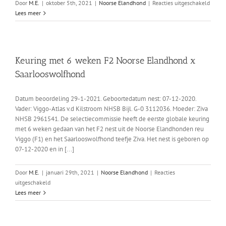
voor
Door
M.E.
|
oktober 5th, 2021
|
Noorse Elandhond
|
Reacties uitgeschakeld
op
Tussen
Lees meer
7
keurin
dec.
F2
2020
nest
NEH
Keuring met 6 weken F2 Noorse Elandhond x
x
Saarlooswolfhond
SWH
op
3
Datum beoordeling 29-1-2021. Geboortedatum nest: 07-12-2020.
oktobe
Vader: Viggo-Atlas v.d Kilstroom NHSB Bijl. G-0 3112036. Moeder: Ziva
2021,
NHSB 2961541. De selectiecommissie heeft de eerste globale keuring
gebor
met 6 weken gedaan van het F2 nest uit de Noorse Elandhonden reu
op
Viggo (F1) en het Saarlooswolfhond teefje Ziva. Het nest is geboren op
7
07-12-2020 en in [...]
dec.
2020
Door
M.E.
|
januari 29th, 2021
|
Noorse Elandhond
|
Reacties
voor
uitgeschakeld
Keuring
Lees meer
met
6
weken