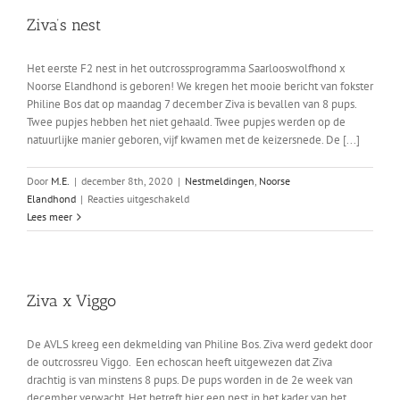
F2
Ziva’s nest
Noorse
Elandhond
x
Het eerste F2 nest in het outcrossprogramma Saarlooswolfhond x
Saarlooswolfhond
Noorse Elandhond is geboren! We kregen het mooie bericht van fokster
Philine Bos dat op maandag 7 december Ziva is bevallen van 8 pups.
Twee pupjes hebben het niet gehaald. Twee pupjes werden op de
natuurlijke manier geboren, vijf kwamen met de keizersnede. De [...]
Door
M.E.
|
december 8th, 2020
|
Nestmeldingen
,
Noorse
voor
Elandhond
|
Reacties uitgeschakeld
Ziva’s
Lees meer
nest
Ziva x Viggo
De AVLS kreeg een dekmelding van Philine Bos. Ziva werd gedekt door
de outcrossreu Viggo. Een echoscan heeft uitgewezen dat Ziva
drachtig is van minstens 8 pups. De pups worden in de 2e week van
december verwacht. Het betreft hier een nest in het kader van het