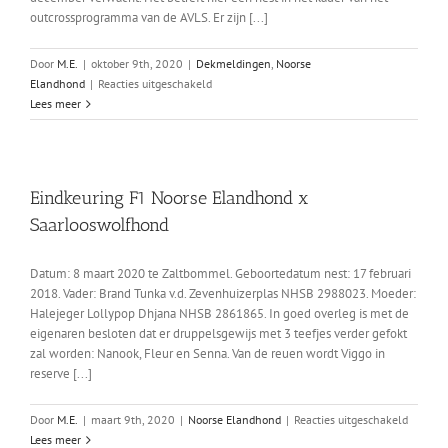
outcrossprogramma van de AVLS. Er zijn [...]
Door
M.E.
|
oktober 9th, 2020
|
Dekmeldingen
,
Noorse
voor
Elandhond
|
Reacties uitgeschakeld
Ziva
Lees meer
x
Viggo
Eindkeuring F1 Noorse Elandhond x
Saarlooswolfhond
Datum: 8 maart 2020 te Zaltbommel. Geboortedatum nest: 17 februari
2018. Vader: Brand Tunka v.d. Zevenhuizerplas NHSB 2988023. Moeder:
Halejeger Lollypop Dhjana NHSB 2861865. In goed overleg is met de
eigenaren besloten dat er druppelsgewijs met 3 teefjes verder gefokt
zal worden: Nanook, Fleur en Senna. Van de reuen wordt Viggo in
reserve [...]
voor
Door
M.E.
|
maart 9th, 2020
|
Noorse Elandhond
|
Reacties uitgeschakeld
Eindkeu
Lees meer