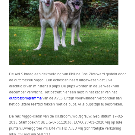
De AVLS kreeg een dekmelding van Philine Bos. Ziva werd gedekt door
de outcrossreu Viggo. Een echoscan heeft uitgewezen dat Ziva
drachtig is van minstens 8 pups. De pups worden in de 2e week van
december verwacht. Het betreft hier een nest in het kader van het
outcrossprogramma
van de AVLS. Er zijn voorwaarden verbonden aan
het op latere leeftijd fokken met de pups. Alle pups zijn al besproken.
De reu
: Viggo-Kadin van de Kilstroom, Wolfsgrauw, Geb. datum 17-02-
2018, Stamboeknr: BIJL.G-0- 3112036 , ECVO, 29-01-2020 vrij op alle
punten, Dwerggroei vrij, DM vrij, HD A, ED vrij (schriftelijke verklaring
arts). MyDogDna GHI 123