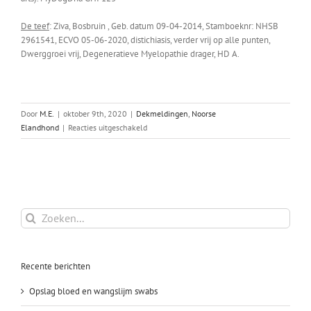
De teef
: Ziva, Bosbruin , Geb. datum 09-04-2014, Stamboeknr: NHSB
2961541, ECVO 05-06-2020, distichiasis, verder vrij op alle punten,
Dwerggroei vrij, Degeneratieve Myelopathie drager, HD A.
Door
M.E.
|
oktober 9th, 2020
|
Dekmeldingen
,
Noorse
voor
Elandhond
|
Reacties uitgeschakeld
Ziva
x
Viggo
Zoeken
naar:
Recente berichten
Opslag bloed en wangslijm swabs