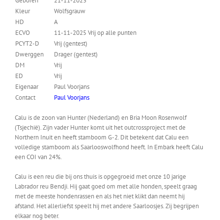
Geboren
21-11-2023
Kleur
Wolfsgrauw
HD
A
ECVO
11-11-2025 Vrij op alle punten
PCYT2-D
Vrij (gentest)
Dwerggen
Drager (gentest)
DM
Vrij
ED
Vrij
Eigenaar
Paul Voorjans
Contact
Paul Voorjans
Calu is de zoon van Hunter (Nederland) en Bria Moon Rosenwolf
(Tsjechië). Zijn vader Hunter komt uit het outcrossproject met de
Northern Inuit en heeft stamboom G-2. Dit betekent dat Calu een
volledige stamboom als Saarlooswolfhond heeft. In Embark heeft Calu
een COI van 24%.
Calu is een reu die bij ons thuis is opgegroeid met onze 10 jarige
Labrador reu Bendji. Hij gaat goed om met alle honden, speelt graag
met de meeste hondenrassen en als het niet klikt dan neemt hij
afstand. Het allerliefst speelt hij met andere Saarloosjes. Zij begrijpen
elkaar nog beter.