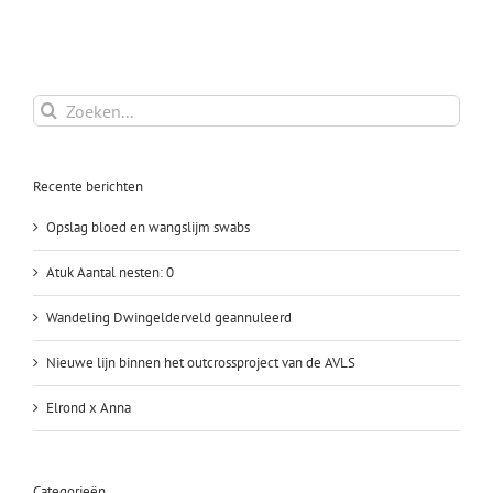
Aantal
nesten:
0
Zoeken
naar:
Recente berichten
Opslag bloed en wangslijm swabs
Atuk Aantal nesten: 0
Wandeling Dwingelderveld geannuleerd
Nieuwe lijn binnen het outcrossproject van de AVLS
Elrond x Anna
Categorieën