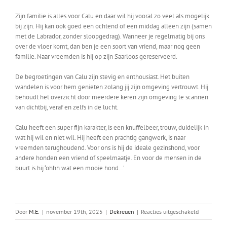
Zijn familie is alles voor Calu en daar wil hij vooral zo veel als mogelijk
bij zijn. Hij kan ook goed een ochtend of een middag alleen zijn (samen
met de Labrador, zonder sloopgedrag). Wanneer je regelmatig bij ons
over de vloer komt, dan ben je een soort van vriend, maar nog geen
familie. Naar vreemden is hij op zijn Saarloos gereserveerd.
De begroetingen van Calu zijn stevig en enthousiast. Het buiten
wandelen is voor hem genieten zolang jij zijn omgeving vertrouwt. Hij
behoudt het overzicht door meerdere keren zijn omgeving te scannen
van dichtbij, veraf en zelfs in de lucht.
Calu heeft een super fijn karakter, is een knuffelbeer, trouw, duidelijk in
wat hij wil en niet wil. Hij heeft een prachtig gangwerk, is naar
vreemden terughoudend. Voor ons is hij de ideale gezinshond, voor
andere honden een vriend of speelmaatje. En voor de mensen in de
buurt is hij ‘ohhh wat een mooie hond…’
voor
Door
M.E.
|
november 19th, 2025
|
Dekreuen
|
Reacties uitgeschakeld
Calu