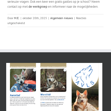
serieuze vragen. Ook een keer een gratis gastles op je school? Neem
contact op met
de werkgroep
en informeer naar de mogelijkheden.
Door
M.E.
|
oktober 20th, 2025
|
Algemeen nieuws
|
Reacties
voor
uitgeschakeld
Malchik
geeft
les