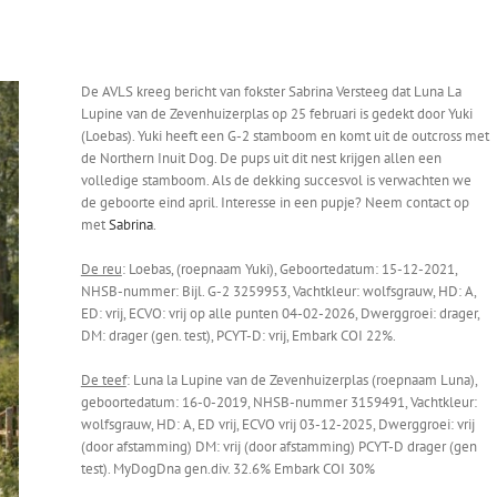
De AVLS kreeg bericht van fokster Sabrina Versteeg dat Luna La
Lupine van de Zevenhuizerplas op 25 februari is gedekt door Yuki
(Loebas). Yuki heeft een G-2 stamboom en komt uit de outcross met
de Northern Inuit Dog. De pups uit dit nest krijgen allen een
volledige stamboom. Als de dekking succesvol is verwachten we
de geboorte eind april. Interesse in een pupje? Neem contact op
met
Sabrina
.
De reu
: Loebas, (roepnaam Yuki), Geboortedatum: 15-12-2021,
NHSB-nummer: Bijl. G-2 3259953, Vachtkleur: wolfsgrauw, HD: A,
ED: vrij, ECVO: vrij op alle punten 04-02-2026, Dwerggroei: drager,
DM: drager (gen. test), PCYT-D: vrij, Embark COI 22%.
De teef
: Luna la Lupine van de Zevenhuizerplas (roepnaam Luna),
geboortedatum: 16-0-2019, NHSB-nummer 3159491, Vachtkleur:
wolfsgrauw, HD: A, ED vrij, ECVO vrij 03-12-2025, Dwerggroei: vrij
(door afstamming) DM: vrij (door afstamming) PCYT-D drager (gen
test). MyDogDna gen.div. 32.6% Embark COI 30%