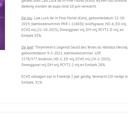
gedekt door Last Luck de In Fine Mundi (Kiiro). Bij een succesvolle
dekking worden de pups rond 10 juni verwacht.
De reu
: Last Luck de In Fine Mundi (Kiiro), geboortedatum 22-10-
2019, stamboeknummer PKR.I-118030, wolfsgrauw, HD-A, ED vrij,
ECVO vrij (21-10-2025), Dwerggroei vrij, DM vrij, PCYT2-D vrij, en
Embark 33%.
De teef
: Thrymheim’s Legends Skuld des Terres du Valhalla (Vecna),
geboortedatum 9-5-2022, stamboeknummer LOF
2278/377, bosbruin, HD-C, ED vrij, ECVO vrij (24-2-2025),
Dwerggroei vrij, DM vrij, PCYT2-2 vrij en Embark 28%.
ECVO uitslagen zijn in Frankrijk 2 jaar geldig. Verwacht COI nestje in
Embark: 31%