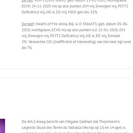
De reu
: VDH 21/091 00891, geb. datum 11-01-2021, wolfsgrauw,
ECVO 24-11-2025 vrij op alle punten, DM vrij, Dwergen vrij, PCYT2
Deficiëncy vrij, HD A, ED vrij, MDD gen.div. 32%
De teef
: Heart’s of Fire Anna, Bijl. G-0 3366473, geb. datum 05-06-
2020, wolfsgrauw, ECVO vrij op alle punten d.d. 22-01-2026, DM
vrij, Dwergen vrij, PCYT2 Deficiëncy vrij, HD A, ED vrij, Embark
3% Verwachte COI (Coëfficiënt of Inbreeding) van het nest ligt rond
de 7%.
De AVLS kreeg bericht van Mégane Gebhart dat Thrymheim’s
Legends Skuld des Terres du Valhalla (Vecna) op 13 en 14 april is