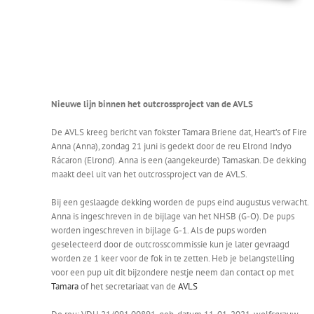
Nieuwe lijn binnen het outcrossproject van de AVLS
De AVLS kreeg bericht van fokster Tamara Briene dat, Heart’s of Fire
Anna (Anna), zondag 21 juni is gedekt door de reu Elrond Indyo
Rácaron (Elrond). Anna is een (aangekeurde) Tamaskan. De dekking
maakt deel uit van het outcrossproject van de AVLS.
Bij een geslaagde dekking worden de pups eind augustus verwacht.
Anna is ingeschreven in de bijlage van het NHSB (G-O). De pups
worden ingeschreven in bijlage G-1. Als de pups worden
geselecteerd door de outcrosscommissie kun je later gevraagd
worden ze 1 keer voor de fok in te zetten. Heb je belangstelling
voor een pup uit dit bijzondere nestje neem dan contact op met
Tamara
of het secretariaat van de
AVLS