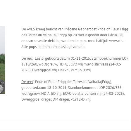
De AVLS kreeg bericht van Mégane Gebhart dat Pride of Fleur Frigg
des Terres du Valhalla (Frigg) op 20 mei is gedekt door Lázló. Bij
een succesvolle dekking worden de pups rond half juli verwacht.
Alle pups hebben een baasje gevonden.
De reu
: Lázló, geboortedatum 01-11-2015, Stamboeknummer LOF
1510/260, wolfsgrauw, HD A, ECVO vrij muv distichiasis (24-02-
2025), Dwerggroei vrij, DM vrij, PCYT2-D vrij.
De teef
: Pride of Fleur Frigg des Terres du Valhalla(Frigg),
geboortedatum 18-10-2019, Stamboeknummer LOF 2026/358,
wolfsgrauw, HD A, ED vrij, ECVO op alle punten vrij (24-02-2025),
Dwerggroei drager, DM drager, PCYT2-D vrij.