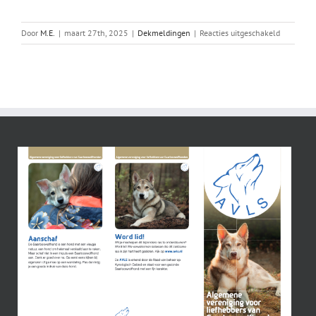
voor
Door
M.E.
|
maart 27th, 2025
|
Dekmeldingen
|
Reacties uitgeschakeld
Ryuk
x
Shima