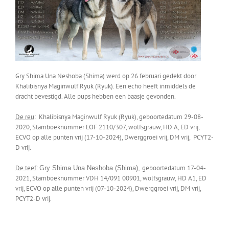
Gry Shima Una Neshoba (Shima) werd op 26 februari gedekt door
Khalibisnya Maginwulf Ryuk (Ryuk). Een echo heeft inmiddels de
dracht bevestigd. Alle pups hebben een baasje gevonden.
De reu
:
Khalibisnya Maginwulf Ryuk (Ryuk),
geboortedatum 29-08-
2020, Stamboeknummer LOF 2110/307, wolfsgrauw,
HD A,
ED vrij,
ECVO op alle punten vrij (17-10-2024), Dwerggroei vrij, DM vrij,
PCYT2-
D vrij.
De teef
:
geboortedatum 17-04-
Gry Shima Una Neshoba (Shima),
2021,
Stamboeknummer
VDH 14/091 00901,
wolfsgrau
w,
HD A1,
ED
vrij,
ECVO op alle punten vrij (07-10-2024),
Dwerggroei vrij
,
DM vrij,
PCYT2-D vrij.