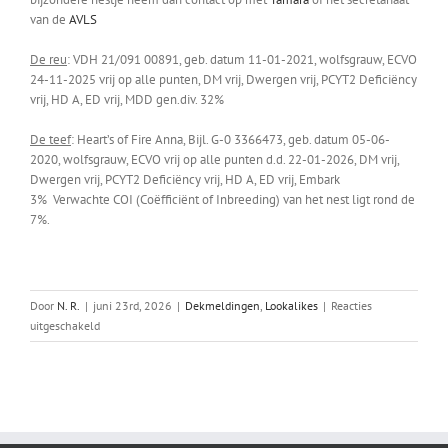
van de
AVLS
De reu
: VDH 21/091 00891, geb. datum 11-01-2021, wolfsgrauw, ECVO
24-11-2025 vrij op alle punten, DM vrij, Dwergen vrij, PCYT2 Deficiëncy
vrij, HD A, ED vrij, MDD gen.div. 32%
De teef
: Heart’s of Fire Anna, Bijl. G-0 3366473, geb. datum 05-06-
2020, wolfsgrauw, ECVO vrij op alle punten d.d. 22-01-2026, DM vrij,
Dwergen vrij, PCYT2 Deficiëncy vrij, HD A, ED vrij, Embark
3% Verwachte COI (Coëfficiënt of Inbreeding) van het nest ligt rond de
7%.
Door
N. R.
|
juni 23rd, 2026
|
Dekmeldingen
,
Lookalikes
|
Reacties
voor
uitgeschakeld
Elrond
x
Anna