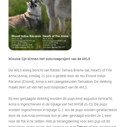
Nieuwe lijn binnen het outcrossproject van de AVLS
De AVLS kreeg bericht van fokster Tamara Briene dat, Heart’s of Fire
Anna (Anna), zondag 21 juni is gedekt door de reu Elrond Indyo
Rácaron (Elrond). Anna is een (aangekeurde) Tamaskan. De dekking
maakt deel uit van het outcrossproject van de AVLS.
Bij een geslaagde dekking worden de pups eind augustus verwacht.
Anna is ingeschreven in de bijlage van het NHSB (G-O). De pups
worden ingeschreven in bijlage G-1. Als de pups worden geselecteerd
door de outcrosscommissie kun je later gevraagd worden ze 1 keer
voor de fok in te zetten. Heb je belangstelling voor een pup uit dit
bijzondere nestje neem dan contact op met
Tamara
of het secretariaat