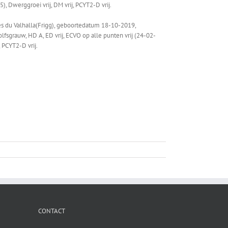
), Dwerggroei vrij, DM vrij, PCYT2-D vrij.
rres du Valhalla(Frigg), geboortedatum 18-10-2019,
grauw, HD A, ED vrij, ECVO op alle punten vrij (24-02-
 PCYT2-D vrij.
CONTACT