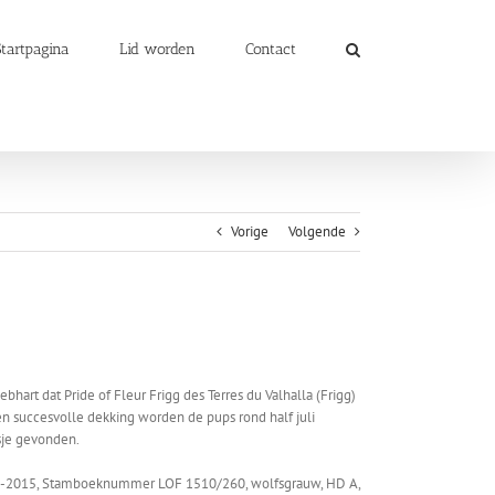
Startpagina
Lid worden
Contact
Vorige
Volgende
art dat Pride of Fleur Frigg des Terres du Valhalla (Frigg)
een succesvolle dekking worden de pups rond half juli
sje gevonden.
1-2015, Stamboeknummer LOF 1510/260, wolfsgrauw, HD A,