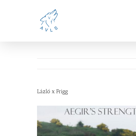
Ga
naar
inhoud
Lázló x Frigg