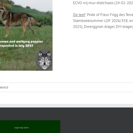
ECVO vrij muv distichiasis (24-02-2025
De teef
: Pride of Fleur Frigg des Te
Stamboeknummer LOF 2026/358, wolfs
2025), Dwerggroei drager, DM drager,
voor
hakeld
Lázló
x
Frigg