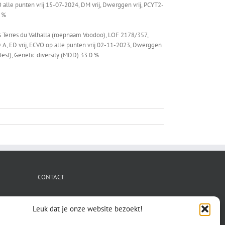
 alle punten vrij 15-07-2024, DM vrij, Dwerggen vrij, PCYT2-
0 %
es Terres du Valhalla (roepnaam Voodoo), LOF 2178/357,
A, ED vrij, ECVO op alle punten vrij 02-11-2023, Dwerggen
test), Genetic diversity (MDD) 33.0 %
CONTACT
secretaris.avls@gmail.com
Leuk dat je onze website bezoekt!