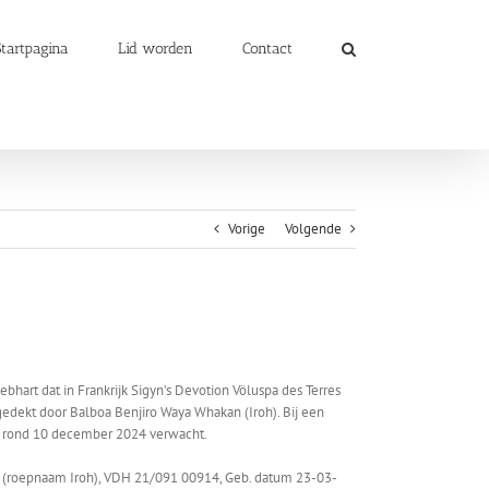
Startpagina
Lid worden
Contact
Vorige
Volgende
hart dat in Frankrijk Sigyn’s Devotion Völuspa des Terres
 gedekt door
Balboa Benjiro Waya Whakan (Iroh
). Bij een
 rond 10 december 2024 verwacht.
 (roepnaam Iroh)
, VDH 21/091 00914, Geb. datum 23-03-