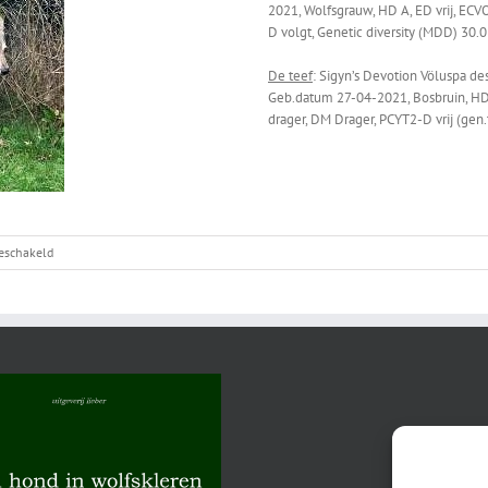
2021, Wolfsgrauw, HD A, ED vrij, ECVO
D volgt, Genetic diversity (MDD) 30.
De teef
: Sigyn’s Devotion Völuspa d
Geb.datum 27-04-2021, Bosbruin, HD 
drager, DM Drager, PCYT2-D vrij (gen.
voor
geschakeld
Voodoo
x
Iroh