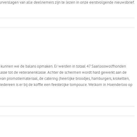
rverslagen van alle deelnemers zijn te lezen in onze eerstvolgende nieuwsbrief.
s, kunnen we de balans opmaken. Er werden in totaal 47 Saarlooswolfhonden
lasse tot de veteranenklasse. Achter de schermen wordt hard gewerkt aan de
van promotiemateriaal, de catering (heerlijke broodjes, hamburgers, kroketten,
oor iedereen is er bij de koffie een feestelijke tompouce. Welkom in Hoenderloo op