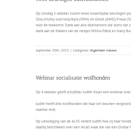
Op zondag 5 oktober zullen twee tussentijdse keuringen pla
Silla (Hushy outcross)/Kyra (SWH) en Ghost (AWD)/Freya (S
voor de toekomst. Dank aan alle deelnemers die soms van ze
dank aan de fokkers van de nestjes Wilma Pabst en Harry Bo
september 30th, 2025
|
Categories:
Algemeen nieuws
Webinar socialisatie wolfhonden
Op 4 oktober geeft schrijfster Judtih Visser een webinar over
Judith heeft drie wolfhonden die haar om beurten vergezell
naartoe reist.
Op uitnodiging van de ALVS vertelt Judith hoe zij haar hond
daarbij beschikken over een recall waar die van een Duitse h