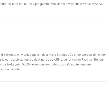
keurd, zij komt het outcrossprogramma van de AVLS versterken. Welkom Anna.
ond 6 oktober en wordt gegeven door Maria Schipper. De onderwerpen zijn onder
es je een geschikte reu, de dekking, de bevalling, de rol van de Raad van Beheer,
j de fokker, etc. Op 20 december wordt de cursus afgesloten met een
rsus is gesloten.