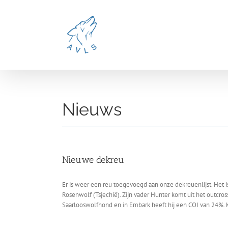
Ga
naar
inhoud
Nieuws
Nieuwe dekreu
Er is weer een reu toegevoegd aan onze dekreuenlijst. Het
Rosenwolf (Tsjechië). Zijn vader Hunter komt uit het outcro
Saarlooswolfhond en in Embark heeft hij een COI van 24%. 