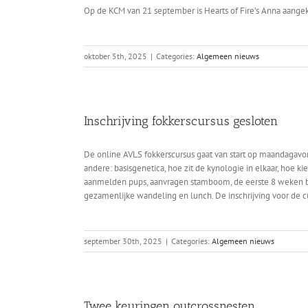
Op de KCM van 21 september is Hearts of Fire’s Anna aange
oktober 5th, 2025
|
Categories:
Algemeen nieuws
Inschrijving fokkerscursus gesloten
De online AVLS fokkerscursus gaat van start op maandagav
andere: basisgenetica, hoe zit de kynologie in elkaar, hoe ki
aanmelden pups, aanvragen stamboom, de eerste 8 weken bi
gezamenlijke wandeling en lunch. De inschrijving voor de cu
september 30th, 2025
|
Categories:
Algemeen nieuws
Twee keuringen outcrossnesten