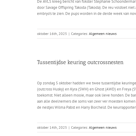
De AVLS kreeg bericht van fokster Stephanie Schoondermark
door Savage Offspring Takoda (Takoda). De reu voldoet niet
embryo’s te zien. De pups worden in de derde week van no
oktober 16th, 2025
|
Categories:
Algemeen nieuws
Tussentijdse keuring outcrossnesten
Op zondag 5 oktober hadden we twee tussentijdse keuringen 
(outcross Husky) en Kyra (SWH) en Ghost (AWD) en Freya (SW
toekomst. Niet alleen mooie, maar ook lieve honden. De ban
aan alle deelnemers die soms van zeer ver moesten komen ui
de nestjes Wilma Pabst en Harry Borcheld. De keurrapporten
oktober 14th, 2025
|
Categories:
Algemeen nieuws