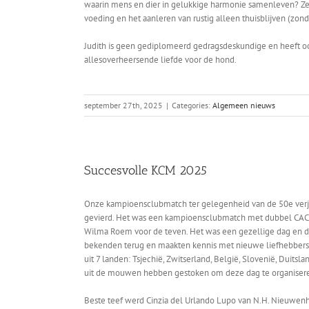
waarin mens en dier in gelukkige harmonie samenleven? Ze de
voeding en het aanleren van rustig alleen thuisblijven (zo
Judith is geen gediplomeerd gedragsdeskundige en heeft ook 
allesoverheersende liefde voor de hond.
september 27th, 2025
|
Categories:
Algemeen nieuws
Succesvolle KCM 2025
Onze kampioensclubmatch ter gelegenheid van de 50e ver
gevierd. Het was een kampioensclubmatch met dubbel CAC e
Wilma Roem voor de teven. Het was een gezellige dag en de 
bekenden terug en maakten kennis met nieuwe liefhebbers v
uit 7 landen: Tsjechië, Zwitserland, België, Slovenië, Duitsl
uit de mouwen hebben gestoken om deze dag te organiser
Beste teef werd Cinzia del Urlando Lupo van N.H. Nieuwen