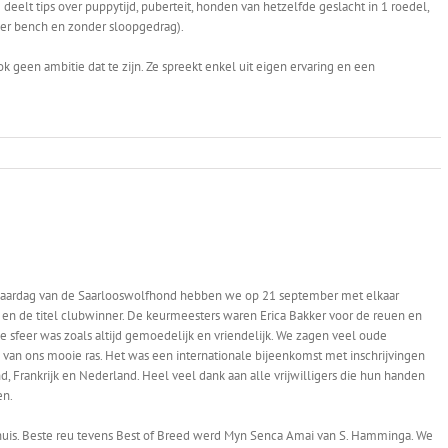
elt tips over puppytijd, puberteit, honden van hetzelfde geslacht in 1 roedel,
nder bench en zonder sloopgedrag).
geen ambitie dat te zijn. Ze spreekt enkel uit eigen ervaring en een
jaardag van de Saarlooswolfhond hebben we op 21 september met elkaar
n de titel clubwinner. De keurmeesters waren Erica Bakker voor de reuen en
sfeer was zoals altijd gemoedelijk en vriendelijk. We zagen veel oude
an ons mooie ras. Het was een internationale bijeenkomst met inschrijvingen
and, Frankrijk en Nederland. Heel veel dank aan alle vrijwilligers die hun handen
en.
huis. Beste reu tevens Best of Breed werd Myn Senca Amai van S. Hamminga. We