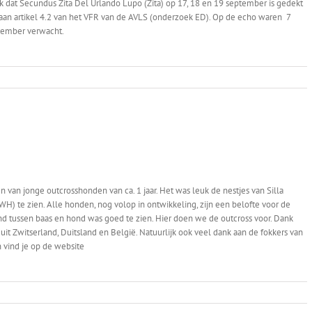
 dat Secundus Zita Del Urlando Lupo (Zita) op 17, 18 en 19 september is gedekt
 aan artikel 4.2 van het VFR van de AVLS (onderzoek ED). Op de echo waren 7
vember verwacht.
van jonge outcrosshonden van ca. 1 jaar. Het was leuk de nestjes van Silla
H) te zien. Alle honden, nog volop in ontwikkeling, zijn een belofte voor de
d tussen baas en hond was goed te zien. Hier doen we de outcross voor. Dank
t Zwitserland, Duitsland en België. Natuurlijk ook veel dank aan de fokkers van
 vind je op de website