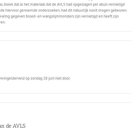
 bleek dat al het materiaal dat de AVLS had opgeslagen per abuis vernietigd
or de hiervoor genoemde onderzoeken, had dit natuurlijk nooit mogen gebeuren.
bewaring gegeven bloed- en wangslijmmonsters zijn vernietigd en heeft zijn
ren.
Dwingelderveld op zondag 28 juni niet door.
van de AVLS