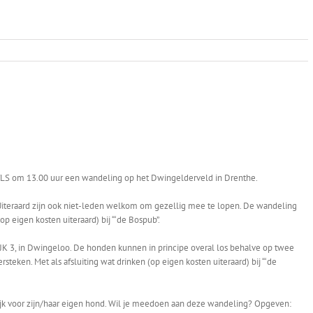
AVLS om 13.00 uur een wandeling op het Dwingelderveld in Drenthe.
. Uiteraard zijn ook niet-leden welkom om gezellig mee te lopen. De wandeling
(op eigen kosten uiteraard) bij “‘de Bospub”.
3, in Dwingeloo. De honden kunnen in principe overal los behalve op twee
ken. Met als afsluiting wat drinken (op eigen kosten uiteraard) bij “‘de
lijk voor zijn/haar eigen hond. Wil je meedoen aan deze wandeling? Opgeven: