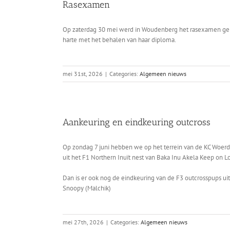
Rasexamen
Op zaterdag 30 mei werd in Woudenberg het rasexamen geh
harte met het behalen van haar diploma.
mei 31st, 2026
|
Categories:
Algemeen nieuws
Aankeuring en eindkeuring outcross
Op zondag 7 juni hebben we op het terrein van de KC Woer
uit het F1 Northern Inuït nest van Baka Inu Akela Keep on L
Dan is er ook nog de eindkeuring van de F3 outcrosspups ui
Snoopy (Malchik)
mei 27th, 2026
|
Categories:
Algemeen nieuws