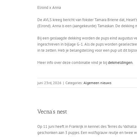
Elrond x Anna
De AVLS kreeg bericht van fokster Tamara Briene dat, Heart’
(Elrond). Anna is een (aangekeurde) Tamaskan. De dekking m
Bij een geslaagde dekking worden de pups eind augustus ve
ingeschreven in bijlage G-1. Als de pups worden geselectee
in te zetten. Heb je belangstelling voor een pup uit dit bi
Meer info over deze combinatie vind je bij
dekmeldingen.
juni 23rd, 2026
|
Categories:
Algemeen nieuws
Vecna’s nest
Op 11 juni heeft in Frankrijk in kennel des Terres du Valhal
geschonken aan 3 pupjes. Een wolfsgrauw reutje en twee wo