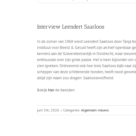
Interview Leendert Saarloos
In de zomer van 1968 werd Leendert Saarloos door Tanja Ko
Instituut voor Beeld & Geluid heeft zijn archief openbaar
kennels aan de ‘Gravendeelsedijk in Dordrecht, waar leeuwin 
enthousiast over zijn grote passie. Het is heel bijzonder om
zien spreken. Ontroerend ook hoe trots Saarloos kijkt naar zi
schepper van deze schitterende honden, heeft nooit geweten
altijd zijn naam zou dragen: Saarlooswolfhond.
Bekijk
hier
de beelden:
juni 5th, 2026
|
Categories:
Algemeen nieuws