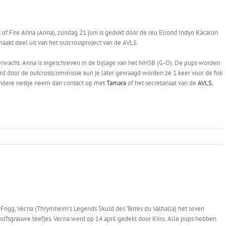
s of Fire Anna (Anna), zondag 21 juni is gedekt door de reu Elrond Indyo Rácaron
aakt deel uit van het outcrossproject van de AVLS.
rwacht. Anna is ingeschreven in de bijlage van het NHSB (G-O). De pups worden
rd door de outcrosscommissie kun je later gevraagd worden ze 1 keer voor de fok
jzondere nestje neem dan contact op met
Tamara
of het secretariaat van de
AVLS.
la Frigg, Vecna (Thrymheim’s Legends Skuld des Terres du Valhalla) het leven
lfsgrauwe teefjes. Vecna werd op 14 april gedekt door Kiiro. Alle pups hebben