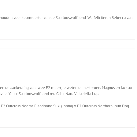
ouden voor keurmeester van de Saarlooswolfhond. We feliciteren Rebecca van
den de aankeuring van twee F2 reuen, te weten de nestbroers Magnus en Jackson
oving You x Saarlooswolfhond reu Cahir Naru Villa della Lupa.
t F2 Outcross Noorse Elandhond Suki (Jonna) x F2 Outcross Northern Inuït Dog