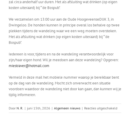
zal circa anderhalf uur duren. Met als afsluiting wat drinken (op eigen
kosten uiteraard) bij “‘de Bospub”.
We verzamelen om 13:00 uur aan de Oude HoogeveenseDIJK 3, in
Dwingeloo. De honden kunnen in principe overal los behalve op twee
plekken tijdens de wandeling waar we een weg moeten oversteken.
Met als afsluiting wat drinken (op eigen kosten uiteraard) bij “‘de
Bospub”.
Iedereen is voor, tijdens en na de wandeling verantwoordelijk voor
zijn/haar eigen hond. Wil je meedoen aan deze wandeling? Opgeven:
miestraver@hotmail.com
Vermeld in deze mail het mobiele nummer waarop je bereikbaar bent
op de dag van de wandeling. Mocht zich onverwacht een situatie
voordoen waardoor de wandeling niet door kan gaan, dan kunnen wij je
tijdig informeren.
voor
Door
N. R.
|
juni 15th, 2026
|
Algemeen nieuws
|
Reacties uitgeschakeld
Wandeli
Dwingel