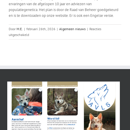
ervaringen van de afgelopen 10 jaar en adviezen van
populatiegenetica. Het plan is door de Raad van Beheer goedgekeurd
en is te downloaden op onze website. Er is ook een Engelse versie.
Door
M.E.
|
februari 26th, 2026
|
Algemeen nieuws
|
Reacties
voor
uitgeschakeld
Plan
van
aanpak
outcross
2026-
2033
gepubliceerd