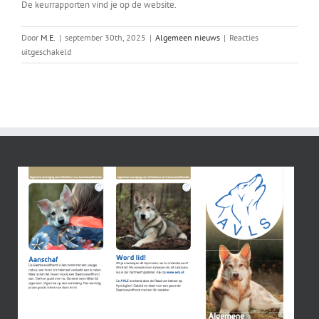
De keurrapporten vind je op de website.
Door
M.E.
|
september 30th, 2025
|
Algemeen nieuws
|
Reacties
voor
uitgeschakeld
Twee
keuringen
outcrossnesten