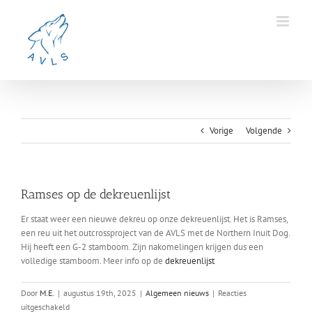
Ga
naar
inhoud
Vorige
Volgende
Ramses op de dekreuenlijst
Er staat weer een nieuwe dekreu op onze dekreuenlijst. Het is Ramses,
een reu uit het outcrossproject van de AVLS met de Northern Inuit Dog.
Hij heeft een G-2 stamboom. Zijn nakomelingen krijgen dus een
volledige stamboom. Meer info op de
dekreuenlijst
Door
M.E.
|
augustus 19th, 2025
|
Algemeen nieuws
|
Reacties
voor
uitgeschakeld