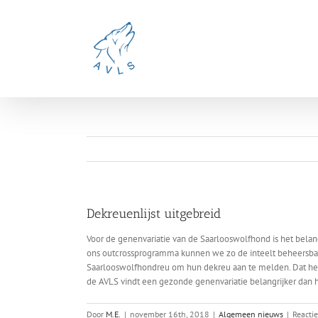
Ga
naar
inhoud
Dekreuenlijst uitgebreid
Voor de genenvariatie van de Saarlooswolfhond is het belan
ons outcrossprogramma kunnen we zo de inteelt beheersba
Saarlooswolfhondreu om hun dekreu aan te melden. Dat heef
de AVLS vindt een gezonde genenvariatie belangrijker dan 
Door
M.E.
|
november 16th, 2018
|
Algemeen nieuws
|
Reacti