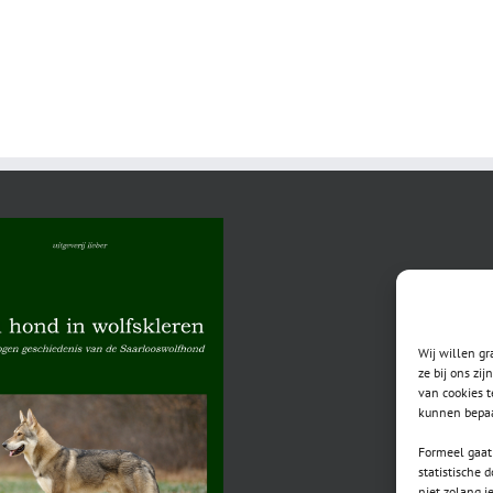
Wij willen g
ze bij ons zi
van cookies t
kunnen bepaa
Formeel gaat 
statistische 
niet zolang j