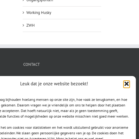
Working Husky
ZWH
CONTACT
secretaris.avls@gmail.com
Leuk dat je onze website bezoekt!
raag bijhouden hoelang mensen op onze site zijn, hoe vaak ze terugkomen, en hoe
jn gekomen. Daarom vragen we je vriendelijk om ons te helpen door het plaatsen
e accepteren. Dat hoeft natuurlijk niet, maar als je geen toestemming geeft,
lde functies of mogelijkheden op onze website misschien niet goed meer werken.
het om cookies voor statistieken en het wordt uitsluitend gebruikt voor anonieme
doeleinden.We slaan geen persoonlijke gegevens van je op. De cookies doen het
e hieronder niet op Accepteren klikt. Maar je helpt ons er wel mee!