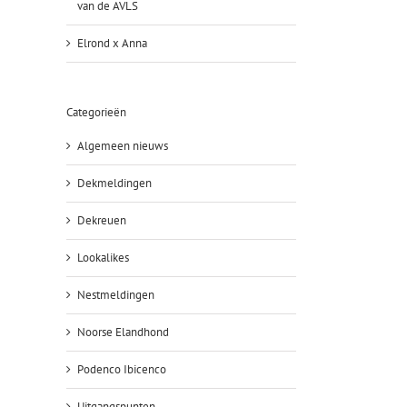
van de AVLS
Elrond x Anna
Categorieën
Algemeen nieuws
Dekmeldingen
Dekreuen
Lookalikes
Nestmeldingen
Noorse Elandhond
Podenco Ibicenco
Uitgangspunten