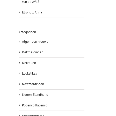
van de AVLS
Elrond x Anna
Categorieën
Algemeen nieuws
Dekmeldingen
Dekreuen
Lookalikes
Nestmeldingen
Noorse Elandhond
Podenco Ibicenco
Uitgangspunten