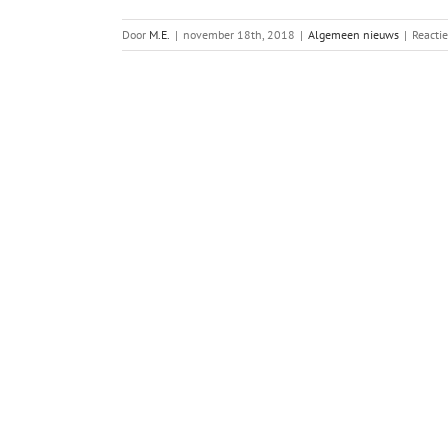
Door
M.E.
|
november 18th, 2018
|
Algemeen nieuws
|
Reacti