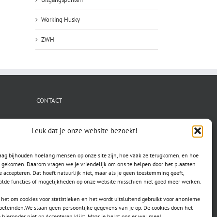
Working Husky
ZWH
CONTACT
secretaris.avls@gmail.com
Leuk dat je onze website bezoekt!
raag bijhouden hoelang mensen op onze site zijn, hoe vaak ze terugkomen, en hoe
jn gekomen. Daarom vragen we je vriendelijk om ons te helpen door het plaatsen
e accepteren. Dat hoeft natuurlijk niet, maar als je geen toestemming geeft,
lde functies of mogelijkheden op onze website misschien niet goed meer werken.
het om cookies voor statistieken en het wordt uitsluitend gebruikt voor anonieme
doeleinden.We slaan geen persoonlijke gegevens van je op. De cookies doen het
e hieronder niet op Accepteren klikt. Maar je helpt ons er wel mee!