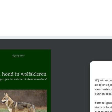
Wij willen g
ze bij ons zi
van cookies t
kunnen bepaa
Formeel gaat 
statistische 
niet zolang j