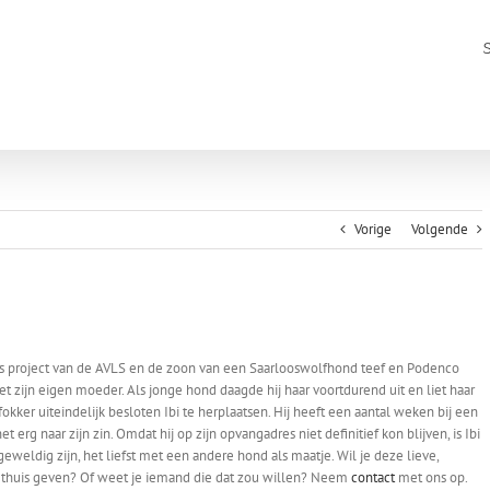
Vorige
Volgende
cross project van de AVLS en de zoon van een Saarlooswolfhond teef en Podenco
 zijn eigen moeder. Als jonge hond daagde hij haar voortdurend uit en liet haar
okker uiteindelijk besloten Ibi te herplaatsen. Hij heeft een aantal weken bij een
rg naar zijn zin. Omdat hij op zijn opvangadres niet definitief kon blijven, is Ibi
geweldig zijn, het liefst met een andere hond als maatje. Wil je deze lieve,
ijn thuis geven? Of weet je iemand die dat zou willen? Neem
contact
met ons op.