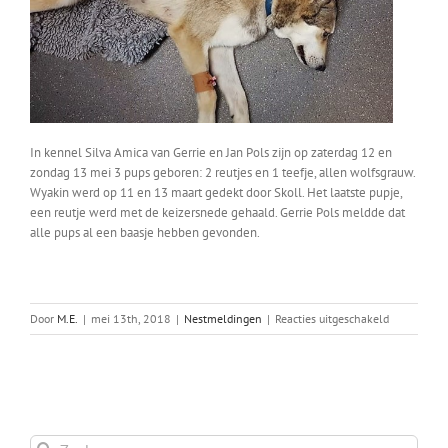
In kennel Silva Amica van Gerrie en Jan Pols zijn op zaterdag 12 en
zondag 13 mei 3 pups geboren: 2 reutjes en 1 teefje, allen wolfsgrauw.
Wyakin werd op 11 en 13 maart gedekt door Skoll. Het laatste pupje,
een reutje werd met de keizersnede gehaald. Gerrie Pols meldde dat
alle pups al een baasje hebben gevonden.
voor
Door
M.E.
|
mei 13th, 2018
|
Nestmeldingen
|
Reacties uitgeschakeld
Wyakins
nest
Zoeken