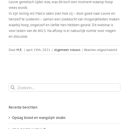
Louve genetisch lijder was, was dit toch een moment waarop hoop
vrees wordt.
In zijn lezing wil Marco laten zien hoe zij – door goed naar Louve en
henzelf te luisteren – samen een zoektocht van mogelijkheden maken
waarbij hoop, ongeloof en liefde hen hebben geleid. Dit webinar is
voor leden van de AVLS. Na afloop is er natuurlijk ruimte voor vragen
en discussie.
voor
Door
M.E.
|
april 19th, 2021
|
Algemeen nieuws
|
Reacties uitgeschakeld
Webinar
‘En
dan
wordt
mijn
hond
Zoeken
ziek’
naar:
Recente berichten
Opslag bloed en wangslijm swabs