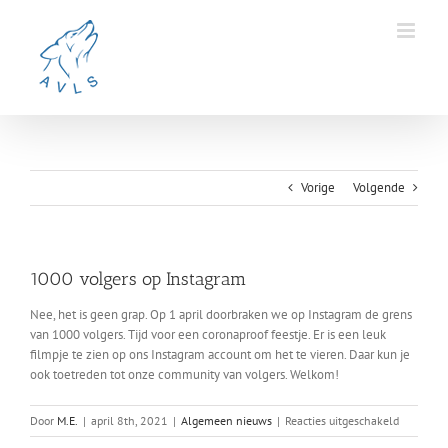
Ga
naar
inhoud
Vorige
Volgende
1000 volgers op Instagram
Nee, het is geen grap. Op 1 april doorbraken we op Instagram de grens
van 1000 volgers. Tijd voor een coronaproof feestje. Er is een leuk
filmpje te zien op ons Instagram account om het te vieren. Daar kun je
ook toetreden tot onze community van volgers. Welkom!
voor
Door
M.E.
|
april 8th, 2021
|
Algemeen nieuws
|
Reacties uitgeschakeld
1000