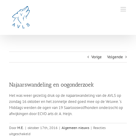
Ga
naar
inhoud
Vorige
Volgende
Najaarswandeling en oogonderzoek
Het was weer gezellig druk op de najaarswandeling van de AVLS op
zondag 16 oktober en het zonnetje deed goed mee op de Veluwe. ‘s
Middags werden de ogen van 19 Saarlooswolfhonden onderzocht op
afwijkingen door ECVO arts dr. A. Heijn.
Door
M.E.
|
oktober 17th, 2016
|
Algemeen nieuws
|
Reacties
voor
uitgeschakeld