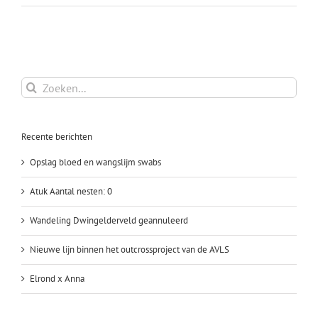
Najaarswandeling
en
oogonderzoek
Zoeken
naar:
Recente berichten
Opslag bloed en wangslijm swabs
Atuk Aantal nesten: 0
Wandeling Dwingelderveld geannuleerd
Nieuwe lijn binnen het outcrossproject van de AVLS
Elrond x Anna