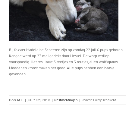
Bij fokster Madeleine Scheeren zijn op zondag 22 juli 6 pups geboren.
Kangee werd op 23 mei gedekt door Hessel. De worp verliep
voorspoedig. Het resultaat: 3 teefjes en 3 reutjes, allen wolfsgrauw.
Moeder en kroost maken het goed. Alle pups hebben een baasje
gevonden.
voor
Door
M.E.
|
juli 23rd, 2018
|
Nestmeldingen
|
Reacties uitgeschakeld
Kangee’s
nest