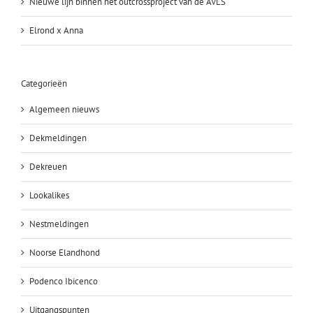
Nieuwe lijn binnen het outcrossproject van de AVLS
Elrond x Anna
Categorieën
Algemeen nieuws
Dekmeldingen
Dekreuen
Lookalikes
Nestmeldingen
Noorse Elandhond
Podenco Ibicenco
Uitgangspunten