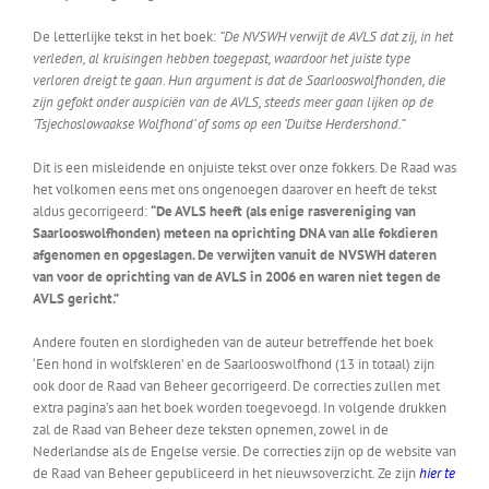
De letterlijke tekst in het boek:
“De NVSWH verwijt de AVLS dat zij, in het
verleden, al kruisingen hebben toegepast, waardoor het juiste type
verloren dreigt te gaan. Hun argument is dat de Saarlooswolfhonden, die
zijn gefokt onder auspiciën van de AVLS, steeds meer gaan lijken op de
‘Tsjechoslowaakse Wolfhond’ of soms op een ‘Duitse Herdershond.”
Dit is een misleidende en onjuiste tekst over onze fokkers. De Raad was
het volkomen eens met ons ongenoegen daarover en heeft de tekst
aldus gecorrigeerd:
“De AVLS heeft (als enige rasvereniging van
Saarlooswolfhonden) meteen na oprichting DNA van alle fokdieren
afgenomen en opgeslagen. De verwijten vanuit de NVSWH dateren
van voor de oprichting van de AVLS in 2006 en waren niet tegen de
AVLS gericht.”
Andere fouten en slordigheden van de auteur betreffende het boek
‘Een hond in wolfskleren’ en de Saarlooswolfhond (13 in totaal) zijn
ook door de Raad van Beheer gecorrigeerd. De correcties zullen met
extra pagina’s aan het boek worden toegevoegd. In volgende drukken
zal de Raad van Beheer deze teksten opnemen, zowel in de
Nederlandse als de Engelse versie. De correcties zijn op de website van
de Raad van Beheer gepubliceerd in het nieuwsoverzicht. Ze zijn
hier te