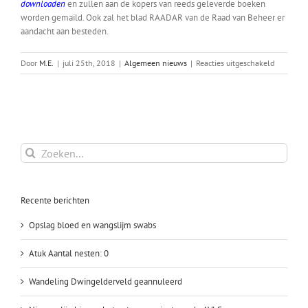
downloaden
en zullen aan de kopers van reeds geleverde boeken
worden gemaild. Ook zal het blad RAADAR van de Raad van Beheer er
aandacht aan besteden.
voor
Door
M.E.
|
juli 25th, 2018
|
Algemeen nieuws
|
Reacties uitgeschakeld
Correcties
op
boek
Verrassen
Nederlan
Hondenra
Zoeken
naar:
Recente berichten
Opslag bloed en wangslijm swabs
Atuk Aantal nesten: 0
Wandeling Dwingelderveld geannuleerd