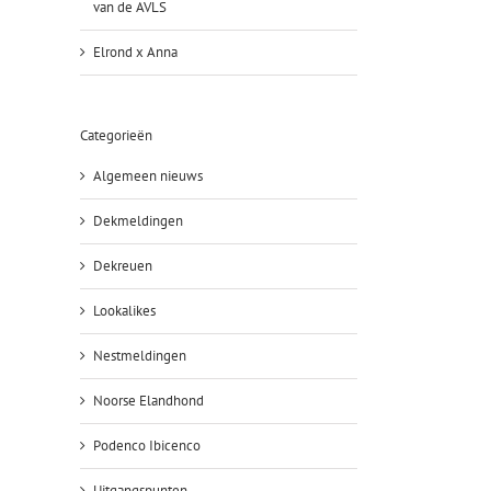
van de AVLS
Elrond x Anna
Categorieën
Algemeen nieuws
Dekmeldingen
Dekreuen
Lookalikes
Nestmeldingen
Noorse Elandhond
Podenco Ibicenco
Uitgangspunten