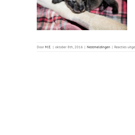
Door
M.E.
|
oktober 8th, 2016
|
Nestmeldingen
|
Reacties uitg