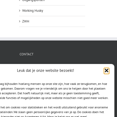
Working Husky
ZWH
CONTACT
secretaris.avls@gmail.com
Leuk dat je onze website bezoekt!
raag bijhouden hoelang mensen op onze site zijn, hoe vaak ze terugkomen, en hoe
jn gekomen. Daarom vragen we je vriendelijk om ons te helpen door het plaatsen
e accepteren. Dat hoeft natuurlijk niet, maar als je geen toestemming geeft,
lde functies of mogelijkheden op onze website misschien niet goed meer werken.
het om cookies voor statistieken en het wordt uitsluitend gebruikt voor anonieme
doeleinden.We slaan geen persoonlijke gegevens van je op. De cookies doen het
e hieronder niet op Accepteren klikt. Maar je helpt ons er wel mee!