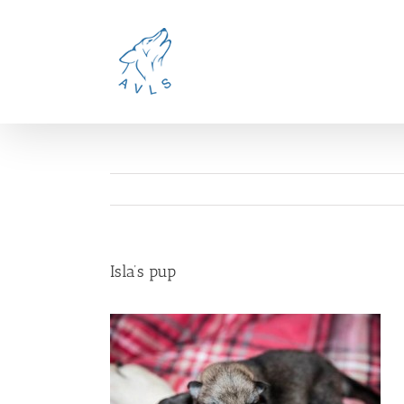
Ga
naar
inhoud
Isla’s pup