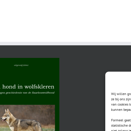
Wij willen g
ze bij ons zi
van cookies t
kunnen bepaa
Formeel gaat 
statistische 
niet zolang j