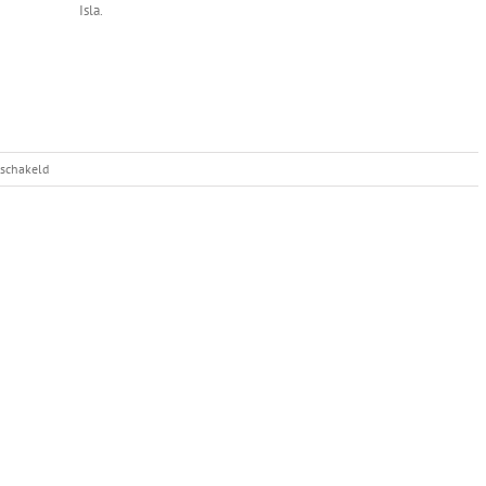
Isla.
voor
eschakeld
Isla’s
pup