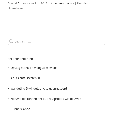
Door
M.E.
|
augustus 9th, 2017
|
Algemeen nieuws
|
Reacties
voor
uitgeschakeld
Globale
keuring
F2
Zoeken
naar:
Recente berichten
Opslag bloed en wangslijm swabs
Atuk Aantal nesten: 0
Wandeling Dwingelderveld geannuleerd
Nieuwe lijn binnen het outcrossproject van de AVLS
Elrond x Anna