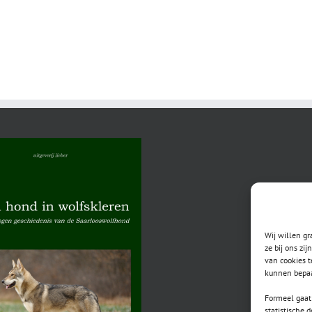
Wij willen g
ze bij ons zi
van cookies t
kunnen bepaa
Formeel gaat 
statistische 