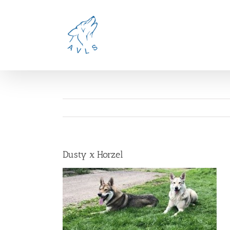
Ga
naar
inhoud
Dusty x Horzel