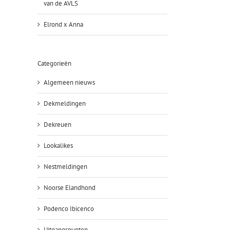
van de AVLS
Elrond x Anna
Categorieën
Algemeen nieuws
Dekmeldingen
Dekreuen
Lookalikes
Nestmeldingen
Noorse Elandhond
Podenco Ibicenco
Uitgangspunten