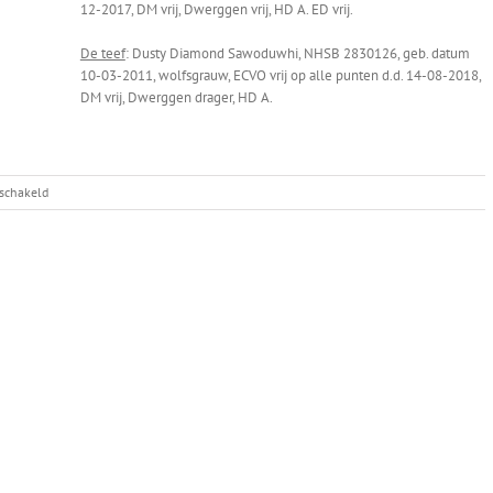
12-2017, DM vrij, Dwerggen vrij, HD A. ED vrij.
De teef
: Dusty Diamond Sawoduwhi, NHSB 2830126, geb. datum
10-03-2011, wolfsgrauw, ECVO vrij op alle punten d.d. 14-08-2018,
DM vrij, Dwerggen drager, HD A.
voor
eschakeld
Dusty
x
Horzel