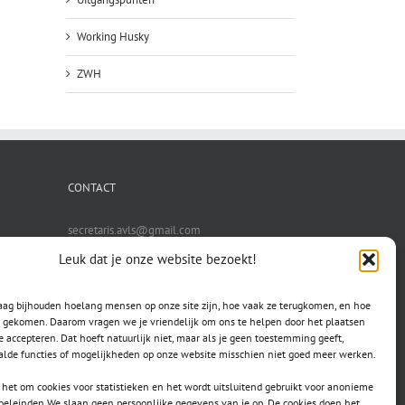
Working Husky
ZWH
CONTACT
secretaris.avls@gmail.com
Leuk dat je onze website bezoekt!
raag bijhouden hoelang mensen op onze site zijn, hoe vaak ze terugkomen, en hoe
jn gekomen. Daarom vragen we je vriendelijk om ons te helpen door het plaatsen
e accepteren. Dat hoeft natuurlijk niet, maar als je geen toestemming geeft,
lde functies of mogelijkheden op onze website misschien niet goed meer werken.
het om cookies voor statistieken en het wordt uitsluitend gebruikt voor anonieme
doeleinden.We slaan geen persoonlijke gegevens van je op. De cookies doen het