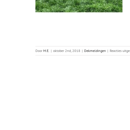
Door
M.E.
|
oktober 2nd, 2018
|
Dekmeldingen
|
Reacties uitg