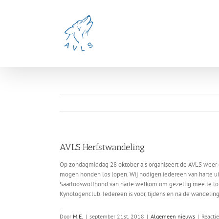
Ga
naar
inhoud
AVLS Herfstwandeling
Op zondagmiddag 28 oktober a.s organiseert de AVLS weer e
mogen honden los lopen. Wij nodigen iedereen van harte uit h
Saarlooswolfhond van harte welkom om gezellig mee te lop
Kynologenclub. Iedereen is voor, tijdens en na de wandeling
Door
M.E.
|
september 21st, 2018
|
Algemeen nieuws
|
Reacti