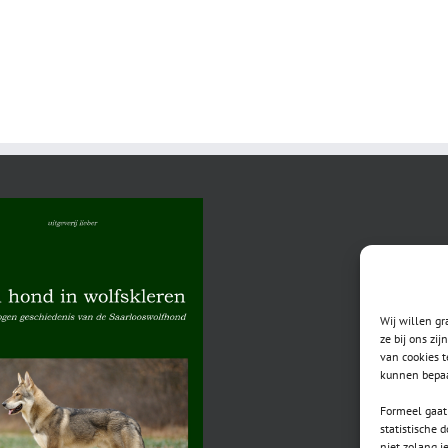
Wij willen g
ze bij ons zi
van cookies t
kunnen bepaa
Formeel gaat 
statistische 
niet zolang j