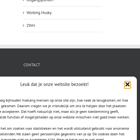
Working Husky
ZWH
CONTACT
secretaris.avls@gmail.com
Leuk dat je onze website bezoekt!
raag bijhouden hoelang mensen op onze site zijn, hoe vaak ze terugkomen, en hoe
jn gekomen. Daarom vragen we je vriendelijk om ons te helpen door het plaatsen
e accepteren. Dat hoeft natuurlijk niet, maar als je geen toestemming geeft,
lde functies of mogelijkheden op onze website misschien niet goed meer werken.
het om cookies voor statistieken en het wordt uitsluitend gebruikt voor anonieme
doeleinden.We slaan geen persoonlijke gegevens van je op. De cookies doen het
e hieronder niet op Accepteren klikt. Maar je helpt ons er wel mee!