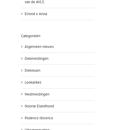
van de AVLS
Elrond x Anna
Categorieën
Algemeen nieuws
Dekmeldingen
Dekreuen
Lookalikes
Nestmeldingen
Noorse Elandhond
Podenco Ibicenco
Uitgangspunten