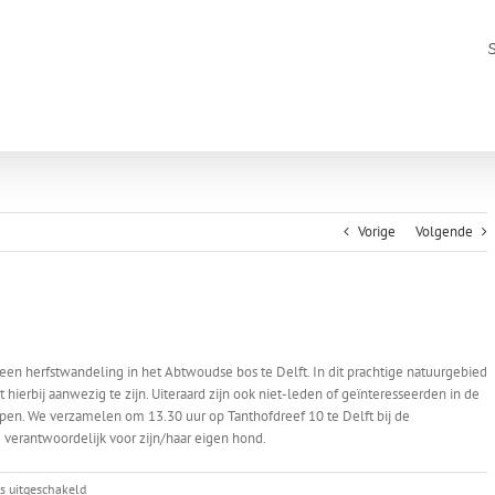
Vorige
Volgende
en herfstwandeling in het Abtwoudse bos te Delft. In dit prachtige natuurgebied
ierbij aanwezig te zijn. Uiteraard zijn ook niet-leden of geïnteresseerden in de
en. We verzamelen om 13.30 uur op Tanthofdreef 10 te Delft bij de
 verantwoordelijk voor zijn/haar eigen hond.
voor
es uitgeschakeld