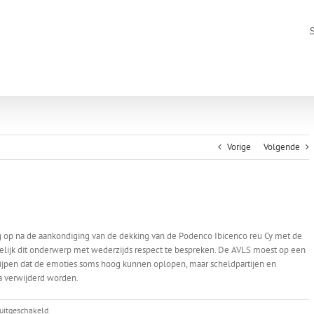
Vorige
Volgende
 op na de aankondiging van de dekking van de Podenco Ibicenco reu Cy met de
gelijk dit onderwerp met wederzijds respect te bespreken. De AVLS moest op een
ijpen dat de emoties soms hoog kunnen oplopen, maar scheldpartijen en
a verwijderd worden.
voor
 uitgeschakeld