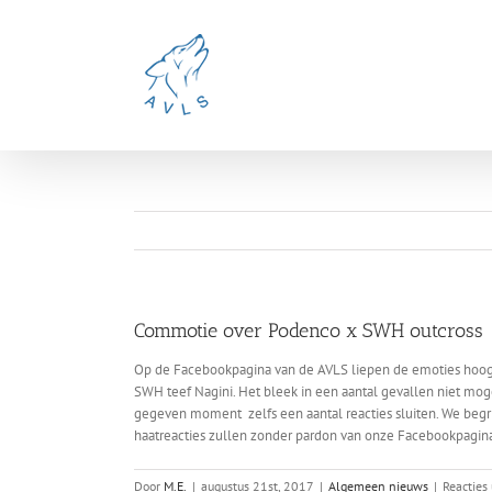
Ga
naar
inhoud
Commotie over Podenco x SWH outcross
Op de Facebookpagina van de AVLS liepen de emoties hoog
SWH teef Nagini. Het bleek in een aantal gevallen niet mo
gegeven moment zelfs een aantal reacties sluiten. We begr
haatreacties zullen zonder pardon van onze Facebookpagin
Door
M.E.
|
augustus 21st, 2017
|
Algemeen nieuws
|
Reacties