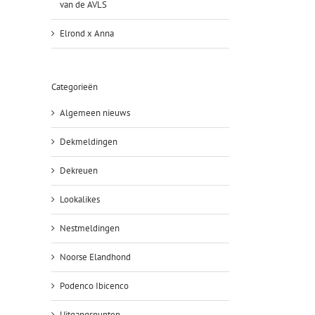
van de AVLS
Elrond x Anna
Categorieën
Algemeen nieuws
Dekmeldingen
Dekreuen
Lookalikes
Nestmeldingen
Noorse Elandhond
Podenco Ibicenco
Uitgangspunten