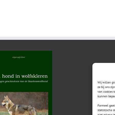
Wij willen g
ze bij ons zi
van cookies t
kunnen bepaa
Formeel gaat 
statistische 
niet zolang j