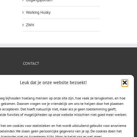
Working Husky
ZWH
CONTACT
secretaris.avls@gmail.com
Leuk dat je onze website bezoekt!
raag bijhouden hoelang mensen op onze site zijn, hoe vaak ze terugkomen, en hoe
jn gekomen. Daarom vragen we je vriendelijk om ons te helpen door het plaatsen
e accepteren. Dat hoeft natuurlijk niet, maar als je geen toestemming geeft,
lde functies of mogelijkheden op onze website misschien niet goed meer werken.
het om cookies voor statistieken en het wordt uitsluitend gebruikt voor anonieme
doeleinden.We slaan geen persoonlijke gegevens van je op. De cookies doen het
e hieronder niet op Accepteren klikt. Maar je helpt ons er wel mee!