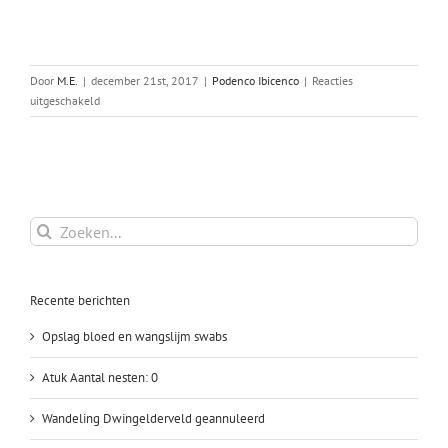
Door
M.E.
|
december 21st, 2017
|
Podenco Ibicenco
|
Reacties
voor
uitgeschakeld
Eerste
indruk
F1
pups
Podenco
x
Zoeken
SWH
naar:
op
14-
Recente berichten
12-
2017
Opslag bloed en wangslijm swabs
Atuk Aantal nesten: 0
Wandeling Dwingelderveld geannuleerd