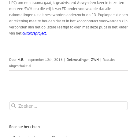
LPC) om een trauma gaat, is geadviseerd Aowyn één keer in te zetten
met een SWH reu die vrij is van ED onder voorwaarde dat alle
nakomelingen uit dit nest worden onderzocht op ED. Pupkopers dienen
er rekening mee te houden dat er in het koopcontract voorwaarden zijn
verbonden aan het op latere leeftijd fokken met deze pups in het kader
van het
outcrossproject
.
Door
M.E.
|
september 12th, 2016
|
Dekmeldingen
,
ZWH
|
Reacties
voor
uitgeschakeld
Aowyn
x
Kataiga
Zoeken
naar:
Recente berichten