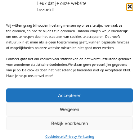
Leuk dat je onze website
bezoekt!
Wij willen graag bijhouden hoelang mensen op onze site zijn, hoe vaak ze
terugkomen, en hoe ze bij ons zijn gekomen. Daarom vragen we je vriendelijk
om ons te helpen door het plaatsen van cookies te accepteren. Dat hoeft
natuurlijk niet, maar als je geen toestemming geeft, kunnen bepaalde functies
of mogelijkheden op onze website misschien niet goed meer werken.
Formeel gaat het om cookies voor statistieken en het wordt uitsluitend gebruikt
voor anonieme statistische doeleinden.We slaan geen persoonlijke gegevens
van je op. De cookies doen het niet zolang je hieronder niet op Accepteren klikt.
CONTACT
Maar je helpt ons er wel mee!
secretaris.avls@gmail.com
Accepteren
Weigeren
Bekijk voorkeuren
Copyright 2012 - 2021 Avada | All Rights Reserved | Powered by
WordPress
|
Theme Fusion
Cookiebeleid
Privacy Verklaring