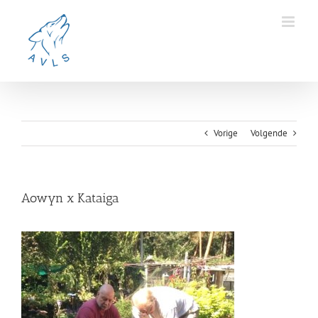
Ga
naar
inhoud
Vorige
Volgende
Aowyn x Kataiga