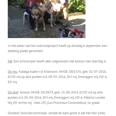
In het kader van het outcrossproject heeft op dinsdag 6 september een
dekking plaats gevonden.
NB
. Een echoscopie heeft later uitgewezen dat Aowyn niet drachtig is.
De reu
: Kataiga Kadin v.d. Kilstroom, NHSB 2801376, geb. 02-07-2010,
ECVO vrij op alle punten d.d. 09-03-2016, DM vrij, Dwerggen vrij, HD A,
ED vrij.
De teef
: Aowyn, NHSB 2819479, geb. 15-08-2014, ECVO vrij op alle
punten d.d. 05-04-2016, DM vrij, Dwerggen vrij, HD A, Patella Luxatie
Vrij, ED rechts vrij, links LPC (Los Processus Coronoïdeus) 1e graad.
Oordeel Selectiecommissie: omdat de kans groot is dat het hier (links