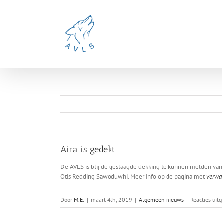
Ga
naar
inhoud
Aira is gedekt
De AVLS is blij de geslaagde dekking te kunnen melden van
Otis Redding Sawoduwhi. Meer info op de pagina met
verwa
Door
M.E.
|
maart 4th, 2019
|
Algemeen nieuws
|
Reacties uit