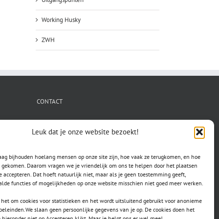
Working Husky
ZWH
CONTACT
secretaris.avls@gmail.com
Leuk dat je onze website bezoekt!
raag bijhouden hoelang mensen op onze site zijn, hoe vaak ze terugkomen, en hoe
jn gekomen. Daarom vragen we je vriendelijk om ons te helpen door het plaatsen
e accepteren. Dat hoeft natuurlijk niet, maar als je geen toestemming geeft,
lde functies of mogelijkheden op onze website misschien niet goed meer werken.
het om cookies voor statistieken en het wordt uitsluitend gebruikt voor anonieme
doeleinden.We slaan geen persoonlijke gegevens van je op. De cookies doen het
e hieronder niet op Accepteren klikt. Maar je helpt ons er wel mee!