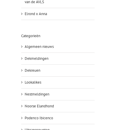
van de AVLS
Elrond x Anna
Categorieën
Algemeen nieuws
Dekmeldingen
Dekreuen
Lookalikes
Nestmeldingen
Noorse Elandhond
Podenco Ibicenco
Uitgangspunten