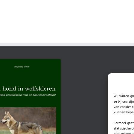
Wij willen g
ze bij ons zi
van cookies t
kunnen bepaa
Formeel gaat 
statistische 
niet zolang j