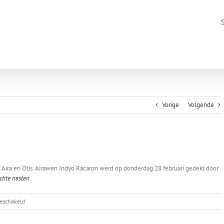
Vorige
Volgende
 Aira en Otis. Airawen Indyo Rácaron werd op donderdag 28 februari gedekt door
chte nesten
.
voor
geschakeld
Aira
is