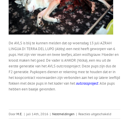
De AVLS is blij te kunnen melden dat op woensdag 13 juli AZRAH
LINGUA DI TERRA DEL LUPO (Abby) een nest heeft geworpen van 6
pups. Het zijn vier reuen en twee teefjes, allen wolfsgrauw. Moeder en
kroost maken het goed. De vader is ANKOR (Volka), een reu uit de
eerste generatie van het AVLS outcrossproject. Deze pups zijn dus de
F2 generatie. Pupkopers dienen er rekening mee te houden dat er in
het koopcontract voorwaarden zijn verbonden aan het op latere leeftijd
fokken met deze pups in het kader van het
outcrossproject
. Alle pups
hebben een baasje gevonden.
voor
Door
M.E.
|
juli 14th, 2016
|
Nestmeldingen
|
Reacties uitgeschakeld
Abby’s
nest