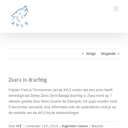
Ga
naar
inhoud
Vorige
Volgende
Zsara is drachtig
Fokster Francis Timmerman liet de AVLS weten dat een echo heeft
bevestigd dat Zohey Zanzi Zenit Bastaja drachtig is. Zsara werd op 7
oktober gedekt door Keno (Gueno de Daimpré). De pups worden rond
9 december verwacht. Alle informatie over de ouderdieren vind je op
de website van de AVLS bij de dekmeldingen.
Door
M.E.
|
november 11th, 2016
|
Algemeen nieuws
|
Reacties