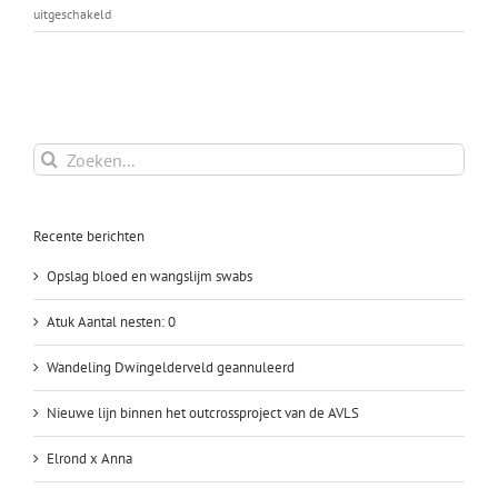
voor
uitgeschakeld
Zsara
is
drachtig
Zoeken
naar:
Recente berichten
Opslag bloed en wangslijm swabs
Atuk Aantal nesten: 0
Wandeling Dwingelderveld geannuleerd
Nieuwe lijn binnen het outcrossproject van de AVLS
Elrond x Anna