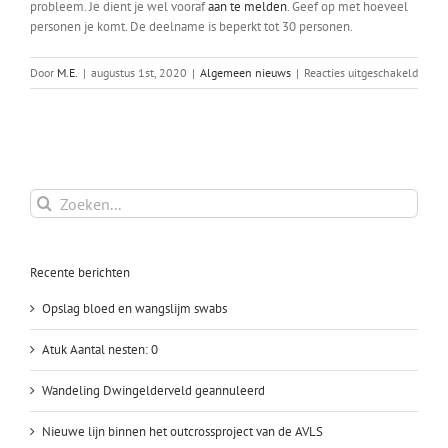
probleem. Je dient je wel vooraf
aan te melden
. Geef op met hoeveel
personen je komt. De deelname is beperkt tot 30 personen.
voor
Door
M.E.
|
augustus 1st, 2020
|
Algemeen nieuws
|
Reacties uitgeschakeld
Zomer
Lage
Vuurs
Zoeken
naar:
Recente berichten
Opslag bloed en wangslijm swabs
Atuk Aantal nesten: 0
Wandeling Dwingelderveld geannuleerd
Nieuwe lijn binnen het outcrossproject van de AVLS