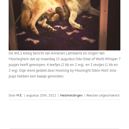
De AVLS kreeg bericht van Annelies Lambaerts en Jorgen Van
Moorleghem dat op maandag 15 augustus Oda Ostar of Wolfs Whisper 7
pupjes heeft geworpen. 4 teefjes (2 bb en 2 wg) en 3 reutjes (1 bb en
2 wg). Osje werd gedekt door Howling by Moonlight Odon Wolf. Alle
pups hebben een baasje gevonden.
voor
Door
M.E.
|
augustus 20th, 2022
|
Nestmeldingen
|
Reacties uitgeschakeld
Osjes
nest