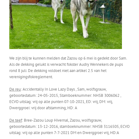
We zijn blij te kunnen melden dat Zazou op 6 mei is gedekt door Sam.
Als de dekking gelukt is verwacht fokster Audry Wennekers de pups
rond 8 juli. De dekking voldoet niet aan artikel 2.5 van het
verenigingsfokreglement.
De reu
: Accidentally In Love Lazy Days , Sam, wolfsgrauw,
geboortedatum: 24-05-2015, Stamboeknummer: NHSB 3006062 ,
ECVO uitslag: vrij op alle punten 07-10-2021, ED: vrij, DM: vrij,
Dwerggroei: vrij door afstamming, HD: A
De teef
: Bree-Zazou Loup Hivernal, Zazou, wolfsgrauw,
geboortedatum: 13-12-2016, stamboeknummer: NHSB 3116505, ECVO
uitslag: vrij op alle punten 7-7-2021 DM en Dwerggroei vrij, HD:A