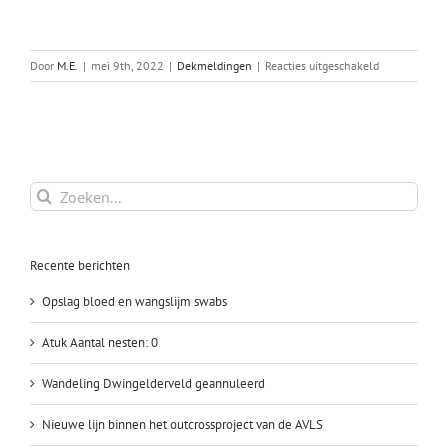
voor
Door
M.E.
|
mei 9th, 2022
|
Dekmeldingen
|
Reacties uitgeschakeld
Zazou
x
Sam
Zoeken
naar:
Recente berichten
Opslag bloed en wangslijm swabs
Atuk Aantal nesten: 0
Wandeling Dwingelderveld geannuleerd
Nieuwe lijn binnen het outcrossproject van de AVLS