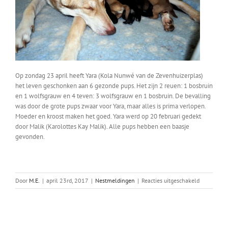
Op zondag 23 april heeft Yara (Kola Nunwé van de Zevenhuizerplas)
het leven geschonken aan 6 gezonde pups. Het zijn 2 reuen: 1 bosbruin
en 1 wolfsgrauw en 4 teven: 3 wolfsgrauw en 1 bosbruin. De bevalling
was door de grote pups zwaar voor Yara, maar alles is prima verlopen.
Moeder en kroost maken het goed. Yara werd op 20 februari gedekt
door Malik (Karolottes Kay Malik). Alle pups hebben een baasje
gevonden.
voor
Door
M.E.
|
april 23rd, 2017
|
Nestmeldingen
|
Reacties uitgeschakeld
Yara’s
nest