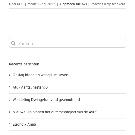
voor
Door
M.E.
|
maart 22nd, 2017
|
Algemeen nieuws
|
Reacties uitgeschakeld
Yara
is
dracht
Zoeken
naar:
Recente berichten
Opslag bloed en wangslijm swabs
Atuk Aantal nesten: 0
Wandeling Dwingelderveld geannuleerd
Nieuwe lijn binnen het outcrossproject van de AVLS
Elrond x Anna