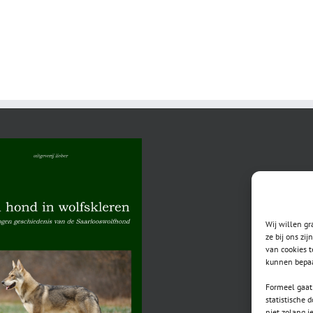
Wij willen g
ze bij ons zi
van cookies t
kunnen bepaa
Formeel gaat 
statistische 
niet zolang j