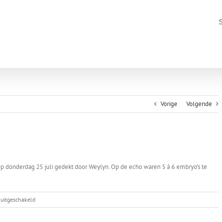
Vorige
Volgende
op donderdag 25 juli gedekt door Weylyn. Op de echo waren 5 à 6 embryo’s te
voor
 uitgeschakeld
Willow
is