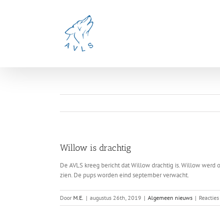
Ga
naar
inhoud
Willow is drachtig
De AVLS kreeg bericht dat Willow drachtig is. Willow werd 
zien. De pups worden eind september verwacht.
Door
M.E.
|
augustus 26th, 2019
|
Algemeen nieuws
|
Reacties