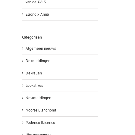
van de AVLS
Elrond x Anna
Categorieën
Algemeen nieuws
Dekmeldingen
Dekreuen
Lookalikes
Nestmeldingen
Noorse Elandhond
Podenco Ibicenco
Uitgangspunten