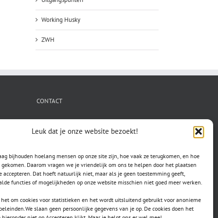
Working Husky
ZWH
CONTACT
secretaris.avls@gmail.com
Leuk dat je onze website bezoekt!
raag bijhouden hoelang mensen op onze site zijn, hoe vaak ze terugkomen, en hoe
jn gekomen. Daarom vragen we je vriendelijk om ons te helpen door het plaatsen
e accepteren. Dat hoeft natuurlijk niet, maar als je geen toestemming geeft,
lde functies of mogelijkheden op onze website misschien niet goed meer werken.
het om cookies voor statistieken en het wordt uitsluitend gebruikt voor anonieme
doeleinden.We slaan geen persoonlijke gegevens van je op. De cookies doen het
e hieronder niet op Accepteren klikt. Maar je helpt ons er wel mee!