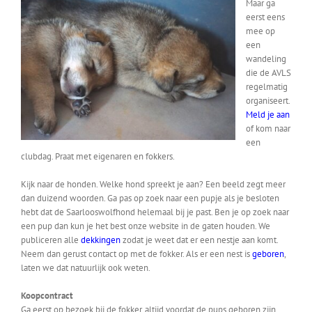
Maar ga
eerst eens
mee op
een
wandeling
die de AVLS
regelmatig
organiseert.
Meld je aan
of kom naar
een
clubdag. Praat met eigenaren en fokkers.
Kijk naar de honden. Welke hond spreekt je aan? Een beeld zegt meer
dan duizend woorden. Ga pas op zoek naar een pupje als je besloten
hebt dat de Saarlooswolfhond helemaal bij je past. Ben je op zoek naar
een pup dan kun je het best onze website in de gaten houden. We
publiceren alle
dekkingen
zodat je weet dat er een nestje aan komt.
Neem dan gerust contact op met de fokker. Als er een nest is
geboren
,
laten we dat natuurlijk ook weten.
Koopcontract
Ga eerst op bezoek bij de fokker, altijd voordat de pups geboren zijn.