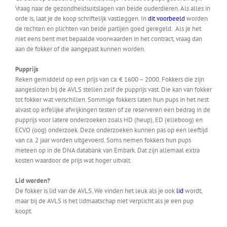
Vraag naar de gezondheidsuitslagen van beide ouderdieren. Als alles in
orde is, laat je de koop schriftelijk vastleggen. In
dit voorbeeld
worden
de rechten en plichten van beide partijen goed geregeld. Als je het
niet eens bent met bepaalde voorwaarden in het contract, vraag dan
aan de fokker of die aangepast kunnen worden.
Pupprijs
Reken gemiddeld op een prijs van ca. € 1600 – 2000. Fokkers die zijn
aangesloten bij de AVLS stellen zelf de pupprijs vast. Die kan van fokker
tot fokker wat verschillen. Sommige fokkers laten hun pups in het nest
alvast op erfelijke afwijkingen testen of ze reserveren een bedrag in de
pupprijs voor latere onderzoeken zoals HD (heup), ED (elleboog) en
ECVO (oog) onderzoek. Deze onderzoeken kunnen pas op een leeftijd
van ca. 2 jaar worden uitgevoerd. Soms nemen fokkers hun pups
meteen op in de DNA databank van Embark. Dat zijn allemaal extra
kosten waardoor de prijs wat hoger uitvalt.
Lid worden?
De fokker is lid van de AVLS. We vinden het leuk als je ook
lid
wordt,
maar bij de AVLS is het lidmaatschap niet verplicht als je een pup
koopt.