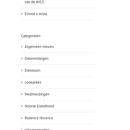
van de AVLS
Elrond x Anna
Categorieën
Algemeen nieuws
Dekmeldingen
Dekreuen
Lookalikes
Nestmeldingen
Noorse Elandhond
Podenco Ibicenco
Uitgangspunten