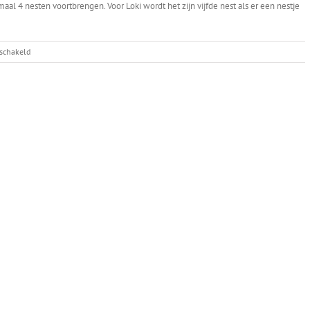
al 4 nesten voortbrengen. Voor Loki wordt het zijn vijfde nest als er een nestje
voor
eschakeld
Twee
dekkingen