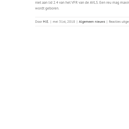
niet aan lid 2.4 van het VFR van de AVLS. Een reu mag maxima
wordt geboren.
Door
M.E.
|
mei 31st, 2018
|
Algemeen nieuws
|
Reacties uitg