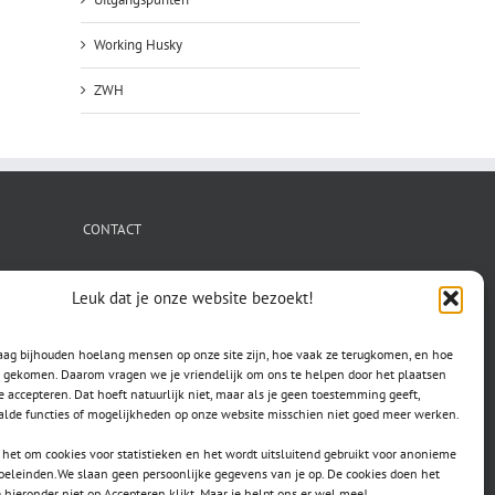
Working Husky
ZWH
CONTACT
secretaris.avls@gmail.com
Leuk dat je onze website bezoekt!
raag bijhouden hoelang mensen op onze site zijn, hoe vaak ze terugkomen, en hoe
jn gekomen. Daarom vragen we je vriendelijk om ons te helpen door het plaatsen
e accepteren. Dat hoeft natuurlijk niet, maar als je geen toestemming geeft,
lde functies of mogelijkheden op onze website misschien niet goed meer werken.
het om cookies voor statistieken en het wordt uitsluitend gebruikt voor anonieme
doeleinden.We slaan geen persoonlijke gegevens van je op. De cookies doen het
e hieronder niet op Accepteren klikt. Maar je helpt ons er wel mee!