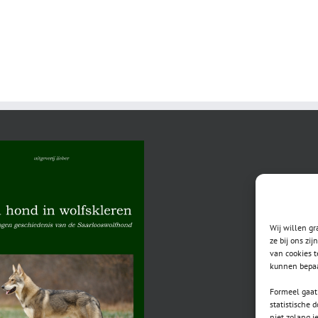
Wij willen g
ze bij ons zi
van cookies t
kunnen bepaa
Formeel gaat 
statistische 
niet zolang j