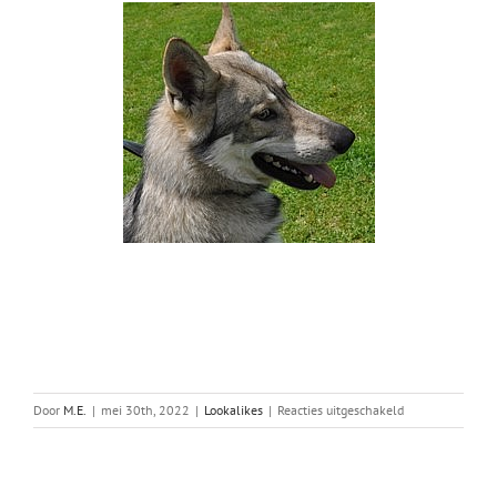
voor
Door
M.E.
|
mei 30th, 2022
|
Lookalikes
|
Reacties uitgeschakeld
Tussentijdse
keuring
F2