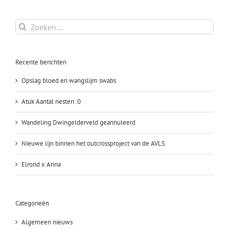
SWH
x
NID
Zoeken
op
naar:
28
mei
Recente berichten
2022
Opslag bloed en wangslijm swabs
Atuk Aantal nesten: 0
Wandeling Dwingelderveld geannuleerd
Nieuwe lijn binnen het outcrossproject van de AVLS
Elrond x Anna
Categorieën
Algemeen nieuws